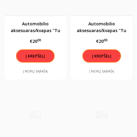
Automobilio
Automobilio
aksesuaras/kvapas "Tu
aksesuaras/kvapas "Tu
esi mano šypsenos
esi mano šypsenos
00
00
€20
€20
priežastis"
priežastis"
Į NORŲ SĄRAŠĄ
Į NORŲ SĄRAŠĄ