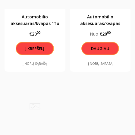
Automobilio
Automobilio
aksesuaras/kvapas "Tu
aksesuaras/kvapas
esi mano šypsenos
"Pėdutė"
00
00
€20
Nuo
€20
priežastis"
DAUGIAU
Į NORŲ SĄRAŠĄ
Į NORŲ SĄRAŠĄ