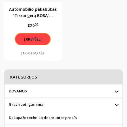
Automobilio pakabukas
"Tikrai gerą BOSĄ"...
00
€20
Į NORŲ SĄRAŠĄ
KATEGORIJOS
DOVANOS
Graviruoti gaminiai
Dekupažo technika dekoruotos prekės