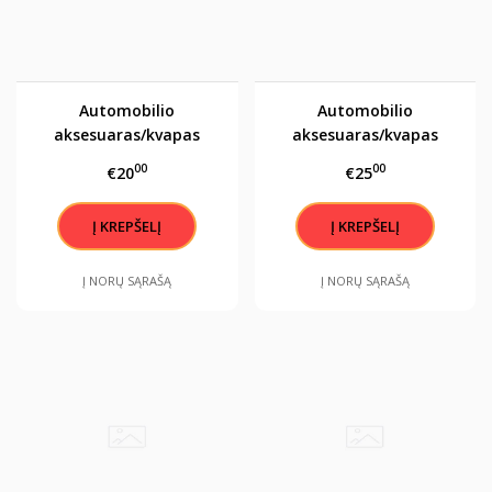
Automobilio
Automobilio
aksesuaras/kvapas
aksesuaras/kvapas
"Tikrai gerą VYRĄ.."
"Tikrai gerą VYRĄ.."
00
00
€20
€25
Į NORŲ SĄRAŠĄ
Į NORŲ SĄRAŠĄ