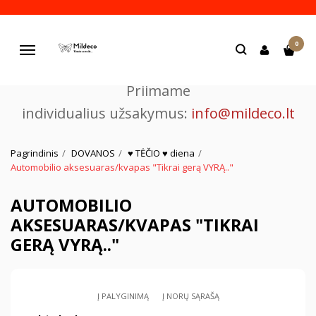
Pjaustome ir graviruojame
0
lazeriu.
Navigacija
Priimame
individualius užsakymus:
info@mildeco.lt
Pagrindinis
DOVANOS
♥ TĖČIO ♥ diena
Automobilio aksesuaras/kvapas "Tikrai gerą VYRĄ.."
AUTOMOBILIO
AKSESUARAS/KVAPAS "TIKRAI
GERĄ VYRĄ.."
Į PALYGINIMĄ
Į NORŲ SĄRAŠĄ