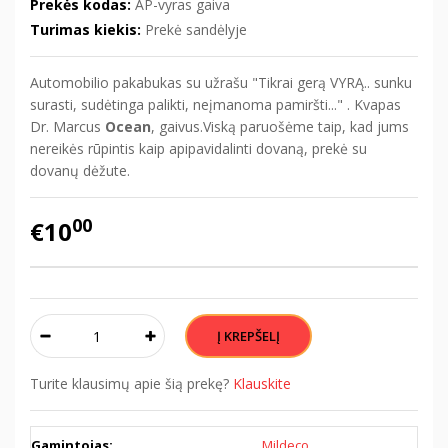
Prekės kodas:
AP-vyras gaiva
Turimas kiekis:
Prekė sandėlyje
Automobilio pakabukas su užrašu "Tikrai gerą VYRĄ.. sunku
surasti, sudėtinga palikti, neįmanoma pamiršti..." . Kvapas
Dr. Marcus
Ocean
, gaivus.Viską paruošėme taip, kad jums
nereikės rūpintis kaip apipavidalinti dovaną, prekė su
dovanų dėžute.
00
€10
Turite klausimų apie šią prekę?
Klauskite
Gamintojas:
Mildeco