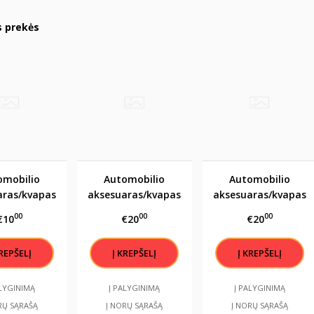
s prekės
omobilio
Automobilio
Automobilio
aras/kvapas
aksesuaras/kvapas
aksesuaras/kvapas
rai gerą
"Tu esi mano
"Tu esi mano
00
00
00
€10
€20
€20
YRĄ.."
šypsenos
šypsenos
priežastis"
priežastis"
ALYGINIMĄ
Į PALYGINIMĄ
Į PALYGINIMĄ
RŲ SĄRAŠĄ
Į NORŲ SĄRAŠĄ
Į NORŲ SĄRAŠĄ