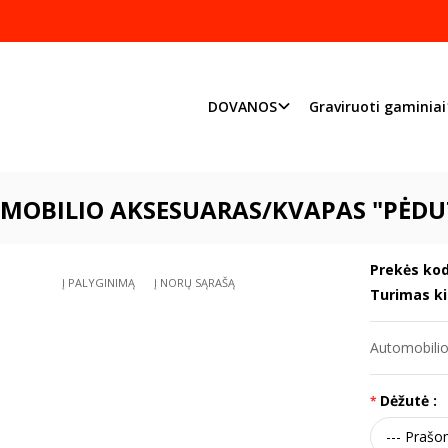
Pjaustome ir graviruoj
Priimame individualius užsakymu
DOVANOS
Graviruoti gaminiai
DOVANOS
KRIKŠTYNOMS
Automobilio aksesuaras/kvapas "Pėdut
MOBILIO AKSESUARAS/KVAPAS "PĖDU
Prekės kod
Į PALYGINIMĄ
Į NORŲ SĄRAŠĄ
Turimas ki
Automobili
Dėžutė :