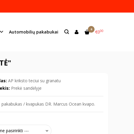
ame lazeriu.
s:
info@mildeco.lt
0
00
Automobilių pakabukai
€0
ė"
TĖ"
as:
AP kriksto teciui su granatu
ekis:
Prekė sandėlyje
o pakabukas / kvapukas DR. Marcus Ocean kvapo.