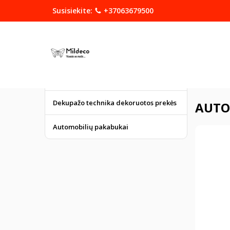
Susisiekite:
+37063679500
KATEGORIJOS
DOVANOS
Graviruoti gaminiai
Pagrindinis
Dekupažo technika dekoruotos prekės
AUTO
Automobilių pakabukai