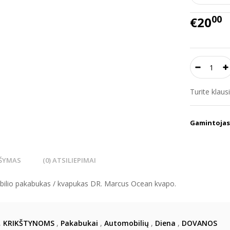
00
€20
Turite klau
Gamintojas
ŠYMAS
(0) ATSILIEPIMAI
ilio pakabukas / kvapukas DR. Marcus Ocean kvapo.
,
KRIKŠTYNOMS
,
Pakabukai
,
Automobilių
,
Diena
,
DOVANOS