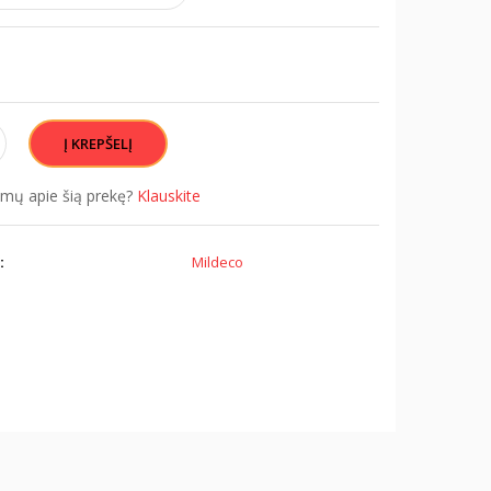
simų apie šią prekę?
Klauskite
:
Mildeco