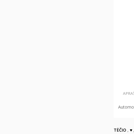
APRA
Automob
TĖČIO
,
♥