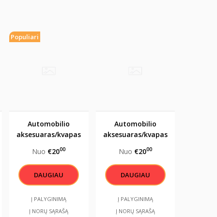
Populiari
Automobilio
Automobilio
aksesuaras/kvapas
aksesuaras/kvapas
"Mylimam tėčiui"
"Krikšto tėvelio
00
00
Nuo
€20
Nuo
€20
angelas sargas"
DAUGIAU
DAUGIAU
Į PALYGINIMĄ
Į PALYGINIMĄ
Į NORŲ SĄRAŠĄ
Į NORŲ SĄRAŠĄ