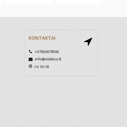
KONTAKTAI
+37063679500
info@mildeco.lt
I-V 10-18