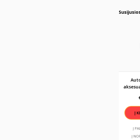
Susijusio
Aut
aksesu
"Tik
V
Į P
Į NO