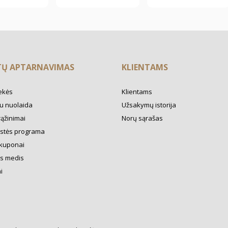
TŲ APTARNAVIMAS
KLIENTAMS
ekės
Klientams
u nuolaida
Užsakymų istorija
rąžinimai
Norų sąrašas
ystės programa
kuponai
s medis
i