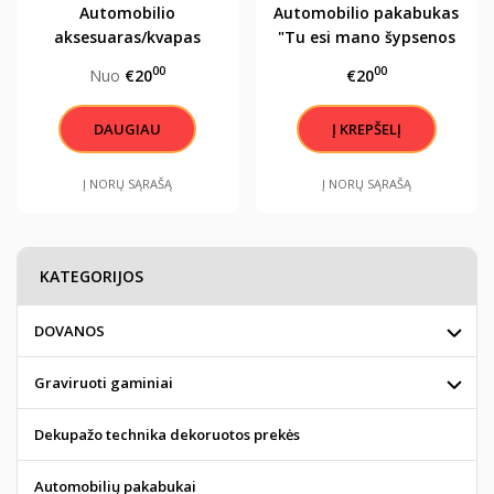
Automobilio
Automobilio pakabukas
aksesuaras/kvapas
"Tu esi mano šypsenos
"Pėdutė"
priežastis"
00
00
Nuo
€20
€20
DAUGIAU
Į NORŲ SĄRAŠĄ
Į NORŲ SĄRAŠĄ
KATEGORIJOS
DOVANOS
Graviruoti gaminiai
Dekupažo technika dekoruotos prekės
Automobilių pakabukai