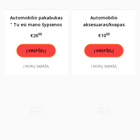
Automobilio pakabukas
Automobilio
" Tu esi mano šypsenos
aksesuaras/kvapas
priežastis"
"Tikrai gerą VYRĄ.."
00
00
€20
€10
Į NORŲ SĄRAŠĄ
Į NORŲ SĄRAŠĄ