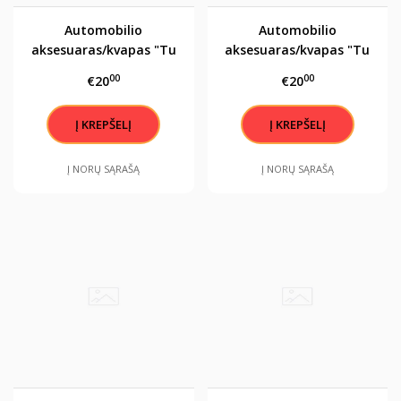
Automobilio
Automobilio
aksesuaras/kvapas "Tu
aksesuaras/kvapas "Tu
esi mano šypsenos
esi mano šypsenos
00
00
€20
€20
priežastis"
priežastis"
Į NORŲ SĄRAŠĄ
Į NORŲ SĄRAŠĄ