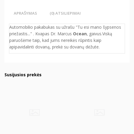
APRAŠYMAS
(0) ATSILIEPIMAI
Automobilio pakabukas su užrašu "Tu esi mano šypsenos
priežastis..." . Kvapas Dr. Marcus
Ocean
, gaivus.Viską
paruošėme taip, kad jums nereikės rūpintis kaip
apipavidalinti dovaną, prekė su dovanų dėžute.
Susijusios prekės