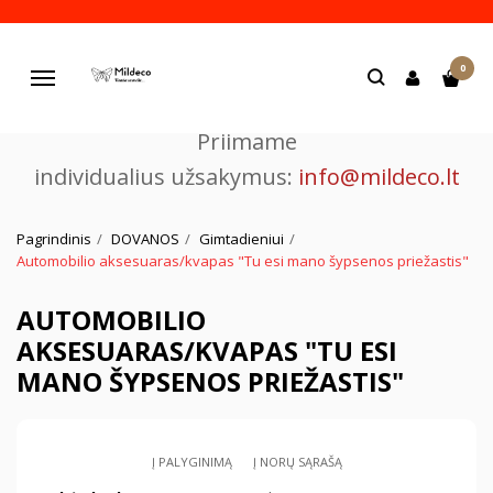
Pjaustome ir graviruojame
0
lazeriu.
Navigacija
Priimame
individualius užsakymus:
info@mildeco.lt
Pagrindinis
DOVANOS
Gimtadieniui
Automobilio aksesuaras/kvapas "Tu esi mano šypsenos priežastis"
AUTOMOBILIO
AKSESUARAS/KVAPAS "TU ESI
MANO ŠYPSENOS PRIEŽASTIS"
Į PALYGINIMĄ
Į NORŲ SĄRAŠĄ