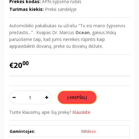
Prekės kodas:
APN-sypsena rudas
Turimas kiekis:
Prekė sandėlyje
Automobilio pakabukas su užrašu "Tu esi mano šypsenos
priežastis..." . Kvapas Dr. Marcus
Ocean
, gaivus.Viską
paruošėme taip, kad jums nereikės rūpintis kaip
apipavidalinti dovaną, prekė su dovanų dėžute.
00
€20
Turite klausimų apie šią prekę?
Klauskite
Gamintojas:
Mildeco