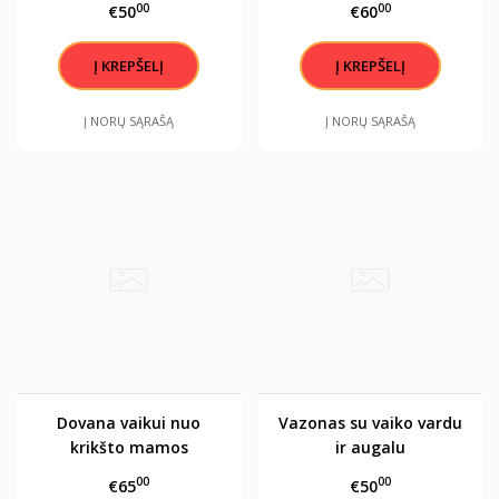
00
00
€50
€60
Į NORŲ SĄRAŠĄ
Į NORŲ SĄRAŠĄ
Dovana vaikui nuo
Vazonas su vaiko vardu
krikšto mamos
ir augalu
00
00
€65
€50