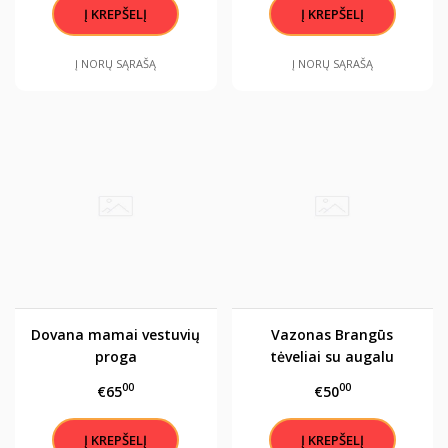
Į NORŲ SĄRAŠĄ
Į NORŲ SĄRAŠĄ
Dovana mamai vestuvių
Vazonas Brangūs
proga
tėveliai su augalu
komplekte
00
00
€65
€50