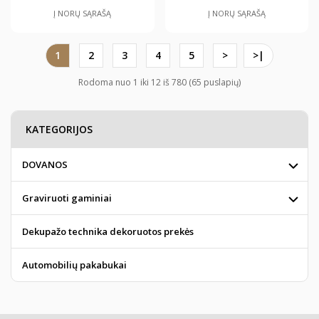
Į NORŲ SĄRAŠĄ
Į NORŲ SĄRAŠĄ
1
2
3
4
5
>
>|
Rodoma nuo 1 iki 12 iš 780 (65 puslapių)
KATEGORIJOS
DOVANOS
Graviruoti gaminiai
Dekupažo technika dekoruotos prekės
Automobilių pakabukai