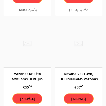
Į NORŲ SĄRAŠĄ
Į NORŲ SĄRAŠĄ
Vazonas Krikšto
Dovana VESTUVIŲ
tėveliams HEROJUS
LIUDININKAMS vazonas
su augalu fikusu-bonsu
00
00
€55
€50