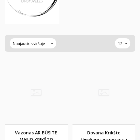
Vazonas AR BŪSITE
Dovana Krikšto
MANO KRIKŠTO
tėveliams vazonas su