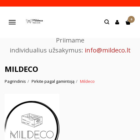
Pjaustome ir graviruojame
0
lazeriu.
Navigacija
Priimame
individualius užsakymus:
info@mildeco.lt
MILDECO
Pagrindinis
Pirkite pagal gamintoją
Mildeco