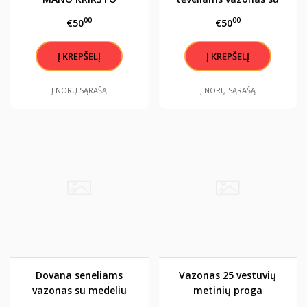
TĖVELIAIS ? su medeliu
medeliu
00
00
€50
€50
Į NORŲ SĄRAŠĄ
Į NORŲ SĄRAŠĄ
Dovana seneliams
Vazonas 25 vestuvių
vazonas su medeliu
metinių proga