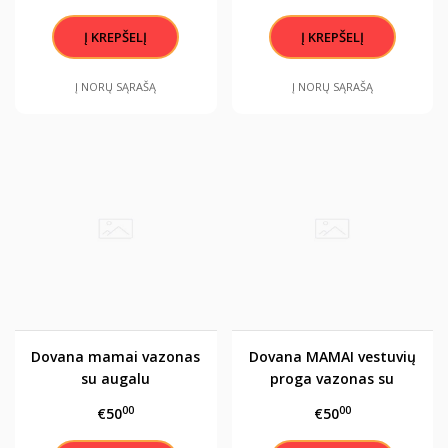
Į NORŲ SĄRAŠĄ
Į NORŲ SĄRAŠĄ
Dovana mamai vazonas
Dovana MAMAI vestuvių
su augalu
proga vazonas su
augalu fikusu -bonsu
00
00
€50
€50