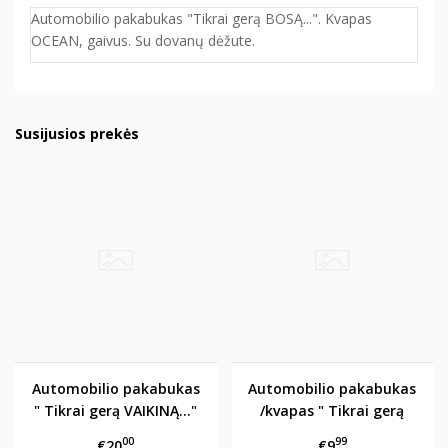
Automobilio pakabukas "Tikrai gerą BOSĄ...". Kvapas
OCEAN, gaivus. Su dovanų dėžute.
Susijusios prekės
Automobilio pakabukas
Automobilio pakabukas
" Tikrai gerą VAIKINĄ..."
/kvapas " Tikrai gerą
1
VAIKINĄ.."2
00
99
€20
€9