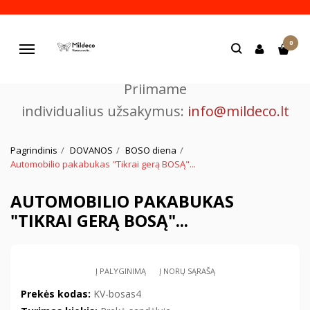
Pjaustome ir graviruojame
0
lazeriu.
Navigacija
Priimame
individualius užsakymus:
info@mildeco.lt
Pagrindinis
DOVANOS
BOSO diena
Automobilio pakabukas "Tikrai gerą BOSĄ"...
AUTOMOBILIO PAKABUKAS
"TIKRAI GERĄ BOSĄ"...
Į PALYGINIMĄ
Į NORŲ SĄRAŠĄ
Prekės kodas:
KV-bosas4