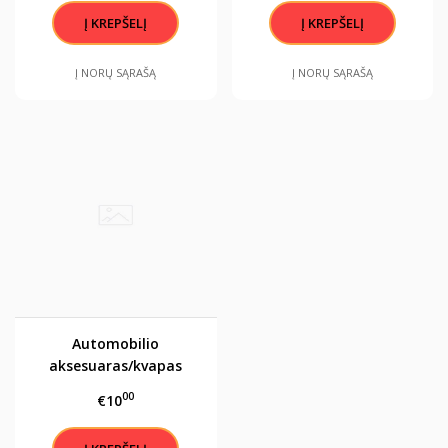
Į NORŲ SĄRAŠĄ
Į NORŲ SĄRAŠĄ
Automobilio
aksesuaras/kvapas
"Tikrai gerą VYRĄ.."
00
€10