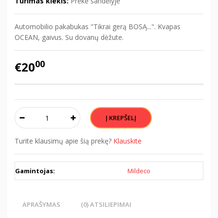
Turimas kiekis:
Prekė sandėlyje
Automobilio pakabukas "Tikrai gerą BOSĄ...". Kvapas
OCEAN, gaivus. Su dovanų dėžute.
00
€20
Turite klausimų apie šią prekę?
Klauskite
Gamintojas:
Mildeco
APRAŠYMAS
(0) ATSILIEPIMAI