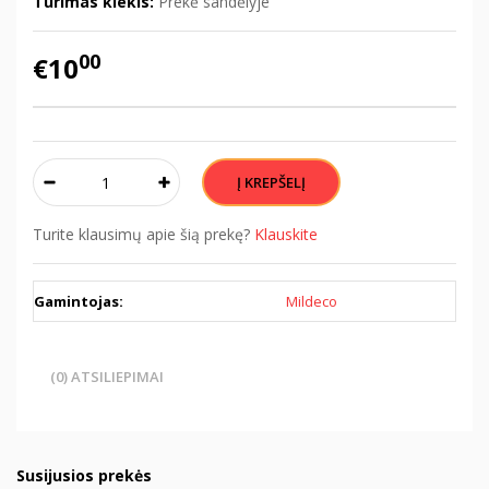
Turimas kiekis:
Prekė sandėlyje
00
€10
Turite klausimų apie šią prekę?
Klauskite
Gamintojas:
Mildeco
(0) ATSILIEPIMAI
Susijusios prekės