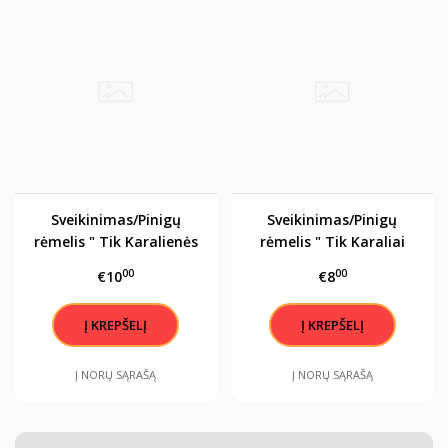
Sveikinimas/Pinigų
Sveikinimas/Pinigų
rėmelis " Tik Karalienės
rėmelis " Tik Karaliai
gimsta spalį"
gimsta lapkritį"
00
00
€10
€8
Į NORŲ SĄRAŠĄ
Į NORŲ SĄRAŠĄ