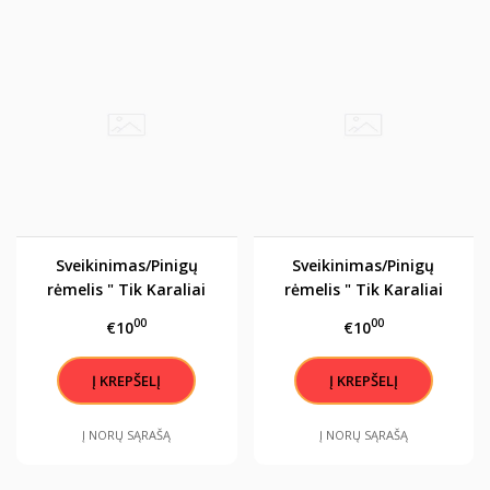
Sveikinimas/Pinigų
Sveikinimas/Pinigų
rėmelis " Tik Karaliai
rėmelis " Tik Karaliai
gimsta rugsėjį"
gimsta spalį"
00
00
€10
€10
Į NORŲ SĄRAŠĄ
Į NORŲ SĄRAŠĄ