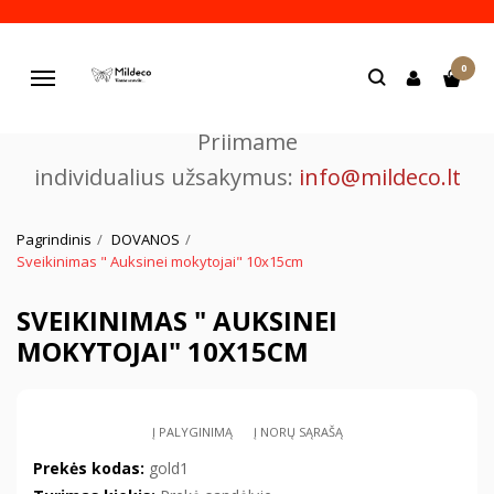
Pjaustome ir graviruojame
0
lazeriu.
Navigacija
Priimame
individualius užsakymus:
info@mildeco.lt
Pagrindinis
DOVANOS
Sveikinimas " Auksinei mokytojai" 10x15cm
SVEIKINIMAS " AUKSINEI
MOKYTOJAI" 10X15CM
Į PALYGINIMĄ
Į NORŲ SĄRAŠĄ
Prekės kodas:
gold1