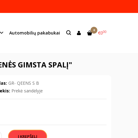
ame lazeriu.
s:
info@mildeco.lt
0
00
Automobilių pakabukai
€0
gimsta spalį"
ENĖS GIMSTA SPALĮ"
as:
GR- QEENS S B
ekis:
Prekė sandėlyje