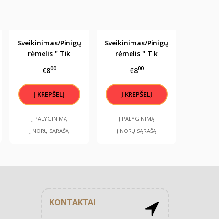
Sveikinimas/Pinigų
Sveikinimas/Pinigų
rėmelis " Tik
rėmelis " Tik
Karaliai gimsta
Karalienės gimsta
00
00
€8
€8
lapkritį"
gruodį"
Į PALYGINIMĄ
Į PALYGINIMĄ
Į NORŲ SĄRAŠĄ
Į NORŲ SĄRAŠĄ
KONTAKTAI