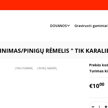
Pjaustome ir graviruoj
Priimame individualius užsakymu
DOVANOS
Graviruoti gaminiai
DOVANOS
JUBILIEJAMS
Sveikinimas/Pinigų rėmelis " Tik Karalienės 
INIMAS/PINIGŲ RĖMELIS " TIK KARALI
Prekės kod
Į PALYGINIMĄ
Į NORŲ SĄRAŠĄ
Turimas ki
00
€10