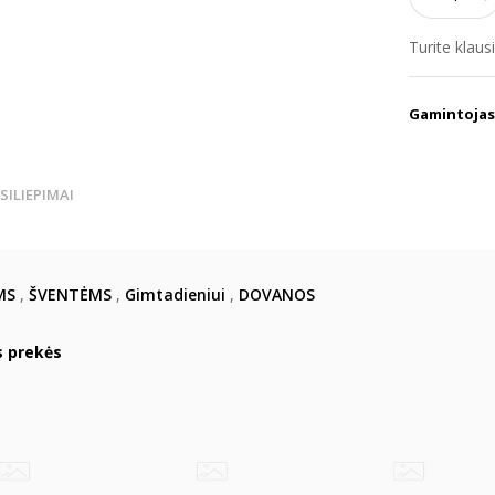
Turite klau
Gamintojas
TSILIEPIMAI
MS
,
ŠVENTĖMS
,
Gimtadieniui
,
DOVANOS
s prekės