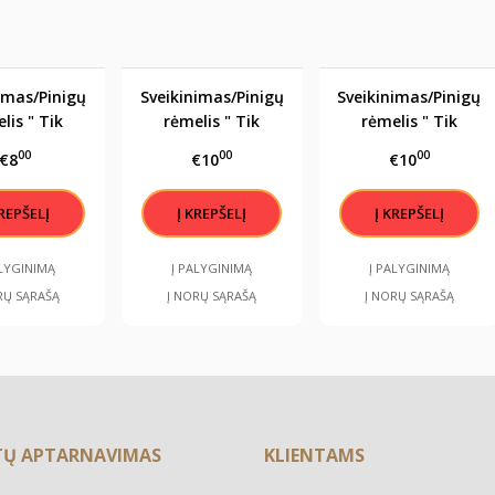
imas/Pinigų
Sveikinimas/Pinigų
Sveikinimas/Pinigų
lis " Tik
rėmelis " Tik
rėmelis " Tik
enės gimsta
Karaliai gimsta
Karaliai gimsta
00
00
00
€8
€10
€10
gsėjį"
rugsėjį"
spalį"
ALYGINIMĄ
Į PALYGINIMĄ
Į PALYGINIMĄ
RŲ SĄRAŠĄ
Į NORŲ SĄRAŠĄ
Į NORŲ SĄRAŠĄ
TŲ APTARNAVIMAS
KLIENTAMS