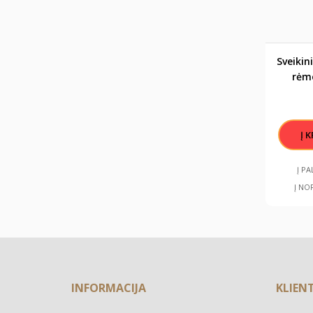
Sveikin
rėme
Karali
ru
Į P
Į NO
INFORMACIJA
KLIEN