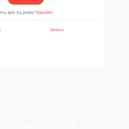
simų apie šią prekę?
Klauskite
:
Mildeco