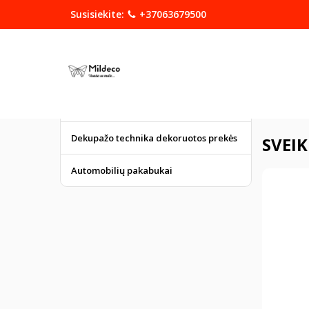
Susisiekite:
+37063679500
KATEGORIJOS
DOVANOS
Graviruoti gaminiai
Pagrindinis
Dekupažo technika dekoruotos prekės
SVEIK
Automobilių pakabukai