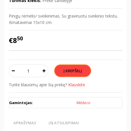
Turimas kiekis:
Prekė sandėlyje
Pinigų rėmelis/ sveikinimas. Su graviruotu sveikinio tekstu.
Išmatavimai 15x10 cm.
50
€8
Turite klausimų apie šią prekę?
Klauskite
Gamintojas:
Mildeco
APRAŠYMAS
(0) ATSILIEPIMAI