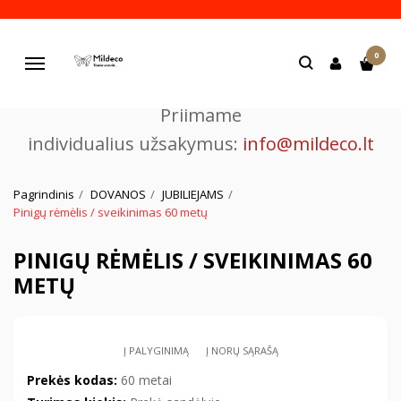
Pjaustome ir graviruojame
0
lazeriu.
Navigacija
Priimame
individualius užsakymus:
info@mildeco.lt
Pagrindinis
DOVANOS
JUBILIEJAMS
Pinigų rėmėlis / sveikinimas 60 metų
PINIGŲ RĖMĖLIS / SVEIKINIMAS 60
METŲ
Į PALYGINIMĄ
Į NORŲ SĄRAŠĄ
Prekės kodas:
60 metai