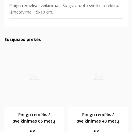
Pinigų rėmelis/ sveikinimas. Su graviruotu sveikinio tekstu.
Išmatavimai 15x10 cm.
Susijusios prekės
Pinigų rėmėlis /
Pinigų rėmėlis /
sveikinimas 65 metų
sveikinimas 40 metų
50
50
€8
€8