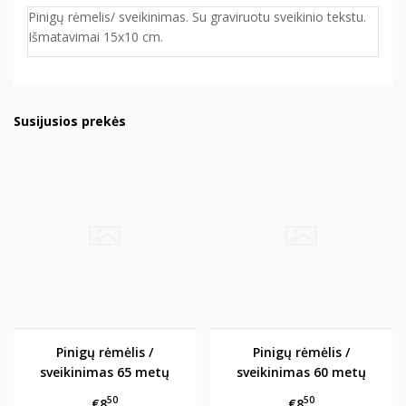
Pinigų rėmelis/ sveikinimas. Su graviruotu sveikinio tekstu.
Išmatavimai 15x10 cm.
Susijusios prekės
Pinigų rėmėlis /
Pinigų rėmėlis /
sveikinimas 65 metų
sveikinimas 60 metų
50
50
€8
€8