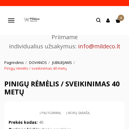
Pjaustome ir graviruojame
0
lazeriu.
Navigacija
Priimame
individualius užsakymus:
info@mildeco.lt
Pagrindinis
DOVANOS
JUBILIEJAMS
Pinigų rėmėlis / sveikinimas 40 metų
PINIGŲ RĖMĖLIS / SVEIKINIMAS 40
METŲ
Į PALYGINIMĄ
Į NORŲ SĄRAŠĄ
Prekės kodas:
40