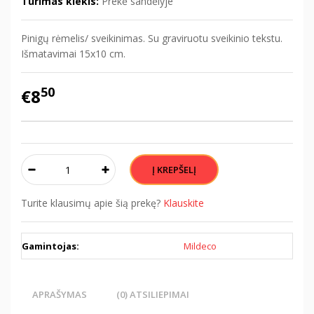
Turimas kiekis:
Prekė sandėlyje
Pinigų rėmelis/ sveikinimas. Su graviruotu sveikinio tekstu.
Išmatavimai 15x10 cm.
50
€8
Turite klausimų apie šią prekę?
Klauskite
Gamintojas:
Mildeco
APRAŠYMAS
(0) ATSILIEPIMAI