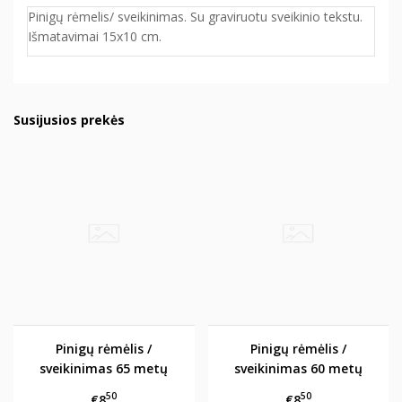
Pinigų rėmelis/ sveikinimas. Su graviruotu sveikinio tekstu.
Išmatavimai 15x10 cm.
Susijusios prekės
Pinigų rėmėlis /
Pinigų rėmėlis /
sveikinimas 65 metų
sveikinimas 60 metų
50
50
€8
€8