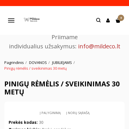
Pjaustome ir graviruojame
0
lazeriu.
Navigacija
Priimame
individualius užsakymus:
info@mildeco.lt
Pagrindinis
DOVANOS
JUBILIEJAMS
Pinigų rėmėlis / sveikinimas 30 metų
PINIGŲ RĖMĖLIS / SVEIKINIMAS 30
METŲ
Į PALYGINIMĄ
Į NORŲ SĄRAŠĄ
Prekės kodas:
30