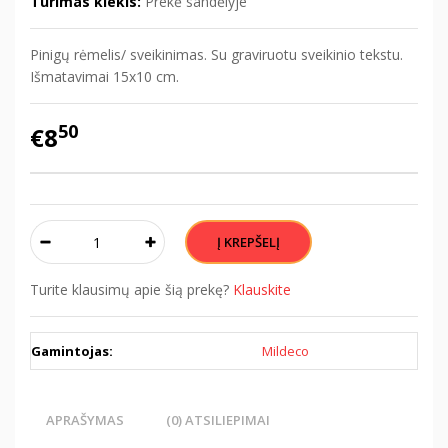
Turimas kiekis:
Prekė sandėlyje
Pinigų rėmelis/ sveikinimas. Su graviruotu sveikinio tekstu.
Išmatavimai 15x10 cm.
50
€8
Turite klausimų apie šią prekę?
Klauskite
Gamintojas:
Mildeco
APRAŠYMAS
(0) ATSILIEPIMAI