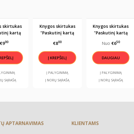
 skirtukas
Knygos skirtukas
Knygos skirtukas
tinį kartą
"Paskutinį kartą
"Paskutinį kartą
gai šiame
užmigai šiame
užmigai šiame
00
00
50
€9
€8
Nuo
€6
lapyje"
puslapyje"
puslapyje"
DAUGIAU
ALYGINIMĄ
Į PALYGINIMĄ
Į PALYGINIMĄ
RŲ SĄRAŠĄ
Į NORŲ SĄRAŠĄ
Į NORŲ SĄRAŠĄ
TŲ APTARNAVIMAS
KLIENTAMS