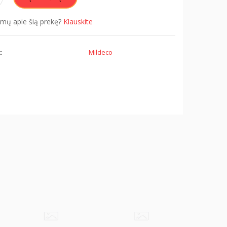
simų apie šią prekę?
Klauskite
:
Mildeco