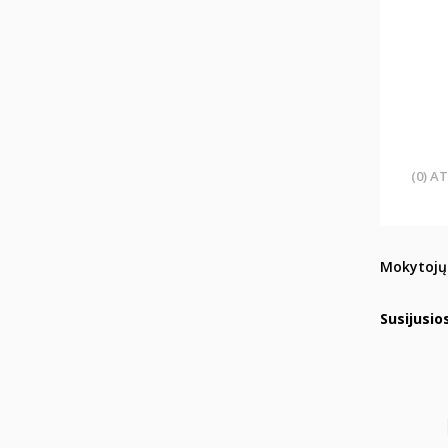
(0) A
Mokytojų
Susijusio