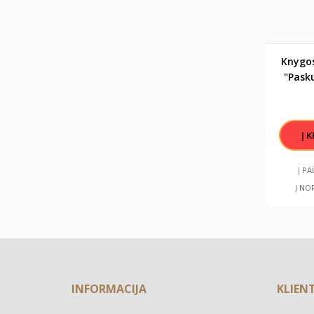
Knygos
"Pasku
užmi
pus
Į P
Į NO
INFORMACIJA
KLIEN