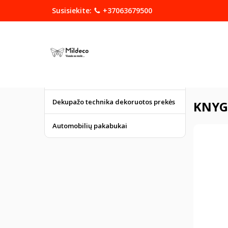
Susisiekite:
+37063679500
KATEGORIJOS
DOVANOS
Graviruoti gaminiai
Pagrindinis
Dekupažo technika dekoruotos prekės
KNYG
Automobilių pakabukai