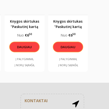
Knygos skirtukas
Knygos skirtukas
"Paskutinį kartą
"Paskutinį kartą
užmigai šiame
užmigai šiame
50
50
Nuo
€6
Nuo
€6
puslapyje"
puslapyje"
DAUGIAU
DAUGIAU
Į PALYGINIMĄ
Į PALYGINIMĄ
Į NORŲ SĄRAŠĄ
Į NORŲ SĄRAŠĄ
KONTAKTAI