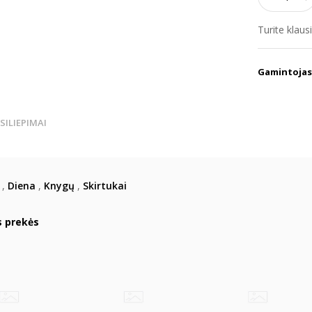
Turite klau
Gamintojas
TSILIEPIMAI
,
Diena
,
Knygų
,
Skirtukai
s prekės