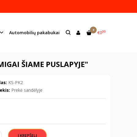
ame lazeriu.
s:
info@mildeco.lt
0
00
Automobilių pakabukai
€0
gai šiame puslapyje"
IGAI ŠIAME PUSLAPYJE"
as:
KS-PK2
ekis:
Prekė sandėlyje