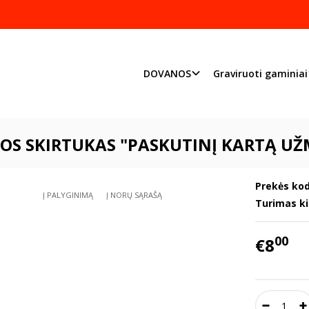
Pjaustome ir graviruoj
Priimame individualius užsakymu
DOVANOS
Graviruoti gaminiai
DOVANOS
Mokytojų diena
Knygos skirtukas "Paskutinį kartą užmi
OS SKIRTUKAS "PASKUTINĮ KARTĄ UŽM
Prekės kod
Į PALYGINIMĄ
Į NORŲ SĄRAŠĄ
Turimas ki
00
€8