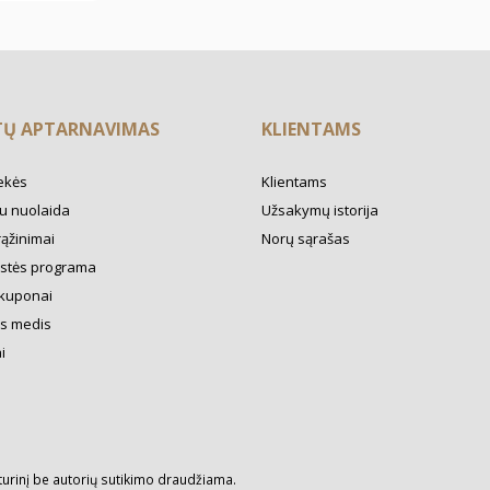
TŲ APTARNAVIMAS
KLIENTAMS
ekės
Klientams
u nuolaida
Užsakymų istorija
rąžinimai
Norų sąrašas
ystės programa
kuponai
s medis
i
turinį be autorių sutikimo draudžiama.