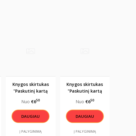
Knygos skirtukas
Knygos skirtukas
"Paskutinį kartą
"Paskutinį kartą
užmigai šiame
užmigai šiame
50
50
Nuo
€6
Nuo
€6
puslapyje"
puslapyje"
DAUGIAU
DAUGIAU
Į PALYGINIMĄ
Į PALYGINIMĄ