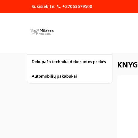
Susisiekite:
+37063679500
KATEGORIJOS
DOVANOS
Graviruoti gaminiai
Pagrindinis
Dekupažo technika dekoruotos prekės
KNYG
Automobilių pakabukai