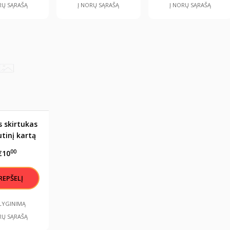
RŲ SĄRAŠĄ
Į NORŲ SĄRAŠĄ
Į NORŲ SĄRAŠĄ
 skirtukas
tinį kartą
gai šiame
00
€10
lapyje"
ALYGINIMĄ
RŲ SĄRAŠĄ