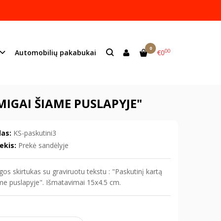
ame lazeriu.
s:
info@mildeco.lt
0
00
Automobilių pakabukai
€0
rtą užmigai šiame puslapyje"
IGAI ŠIAME PUSLAPYJE"
as:
KS-paskutini3
ekis:
Prekė sandėlyje
os skirtukas su graviruotu tekstu : "Paskutinį kartą
me puslapyje". Išmatavimai 15x4.5 cm.