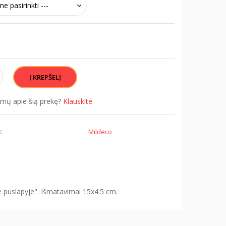
simų apie šią prekę?
Klauskite
:
Mildeco
e puslapyje". Išmatavimai 15x4.5 cm.