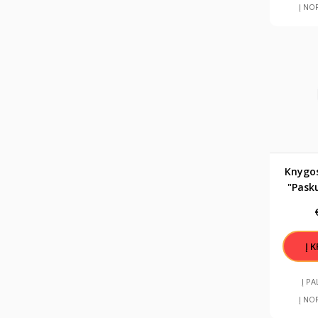
Į NO
Knygos
"Pasku
užmo
pus
Į P
Į NO