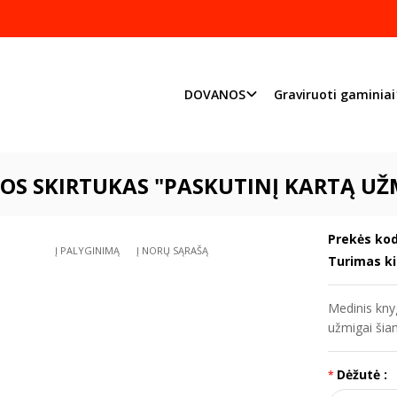
Pjaustome ir graviruoj
Priimame individualius užsakymu
DOVANOS
Graviruoti gaminiai
Graviruoti gaminiai
Knygų skirtukai
Knygos skirtukas "Paskutinį ka
OS SKIRTUKAS "PASKUTINĮ KARTĄ UŽM
Prekės kod
Į PALYGINIMĄ
Į NORŲ SĄRAŠĄ
Turimas ki
Medinis knyg
užmigai šia
Dėžutė :