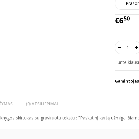
50
€6
Turite klau
Gamintojas
ŠYMAS
(0) ATSILIEPIMAI
knygos skirtukas su graviruotu tekstu : "Paskutinį kartą užmigai šiam