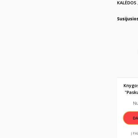
KALĖDOS
Susijusio
Knygos
"Pasku
užmi
N
pus
D
Į P