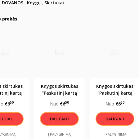
,
DOVANOS
,
Knygų
,
Skirtukai
s prekės
 skirtukas
Knygos skirtukas
Knygos skirtukas
tinį kartą
"Paskutinį kartą
"Paskutinį kartą
gai šiame
užmigai šiame
užmigai šiame
50
50
50
uo
€6
Nuo
€6
Nuo
€6
lapyje"
puslapyje"
puslapyje"
AUGIAU
DAUGIAU
DAUGIAU
ALYGINIMĄ
Į PALYGINIMĄ
Į PALYGINIMĄ