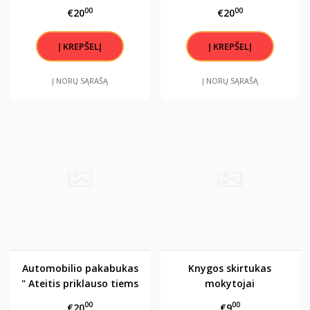
tiems, kurie tiki savo
00
00
€20
€20
svajonių grožiu..."
Į NORŲ SĄRAŠĄ
Į NORŲ SĄRAŠĄ
Automobilio pakabukas
Knygos skirtukas
" Ateitis priklauso tiems
mokytojai
, kurie tiki savo svajonių
00
00
€20
€9