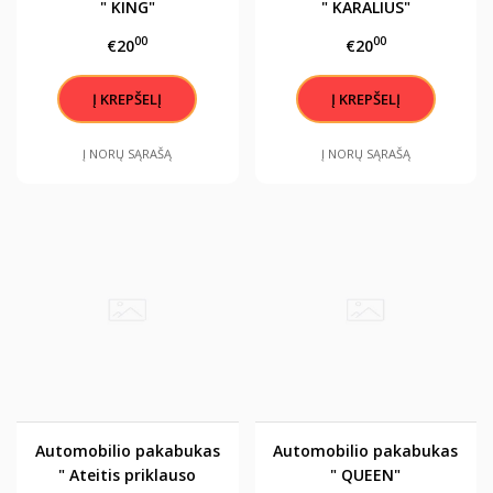
" KING"
" KARALIUS"
00
00
€20
€20
Į NORŲ SĄRAŠĄ
Į NORŲ SĄRAŠĄ
Automobilio pakabukas
Automobilio pakabukas
" Ateitis priklauso
" QUEEN"