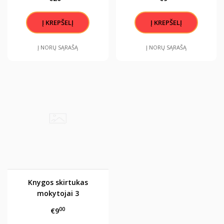
grožiu..."
Į NORŲ SĄRAŠĄ
Į NORŲ SĄRAŠĄ
Knygos skirtukas
mokytojai 3
00
€9