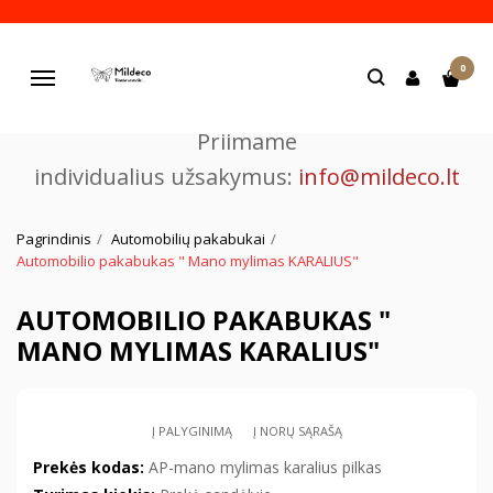
Pjaustome ir graviruojame
0
lazeriu.
Navigacija
Priimame
individualius užsakymus:
info@mildeco.lt
Pagrindinis
Automobilių pakabukai
Automobilio pakabukas " Mano mylimas KARALIUS"
AUTOMOBILIO PAKABUKAS "
MANO MYLIMAS KARALIUS"
Į PALYGINIMĄ
Į NORŲ SĄRAŠĄ
Prekės kodas:
AP-mano mylimas karalius pilkas