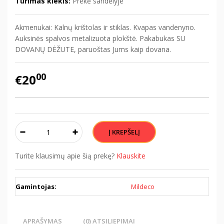
Turimas kiekis:
Prekė sandėlyje
Akmenukai: Kalnų krištolas ir stiklas. Kvapas vandenyno.
Auksinės spalvos metalizuota plokštė. Pakabukas SU
DOVANŲ DĖŽUTE, paruoštas Jums kaip dovana.
00
€20
Turite klausimų apie šią prekę?
Klauskite
Gamintojas:
Mildeco
APRAŠYMAS
(0) ATSILIEPIMAI