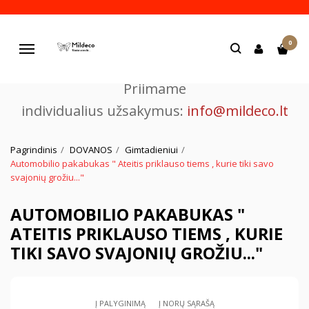
Pjaustome ir graviruojame
0
lazeriu.
Navigacija
Priimame
individualius užsakymus:
info@mildeco.lt
Pagrindinis
DOVANOS
Gimtadieniui
Automobilio pakabukas " Ateitis priklauso tiems , kurie tiki savo
svajonių grožiu..."
AUTOMOBILIO PAKABUKAS "
ATEITIS PRIKLAUSO TIEMS , KURIE
TIKI SAVO SVAJONIŲ GROŽIU..."
Į PALYGINIMĄ
Į NORŲ SĄRAŠĄ