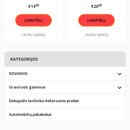
"Ateitis priklauso tiems
"ATEITIS PRIKLAUSO
00
00
€14
€20
kas tiki savo svajonių
TIEMS KAS TIKI SAVO
grožiu..."
SVAJONIŲ GROŽIU..."
Į NORŲ SĄRAŠĄ
Į NORŲ SĄRAŠĄ
KATEGORIJOS
DOVANOS
Graviruoti gaminiai
Dekupažo technika dekoruotos prekės
Automobilių pakabukai