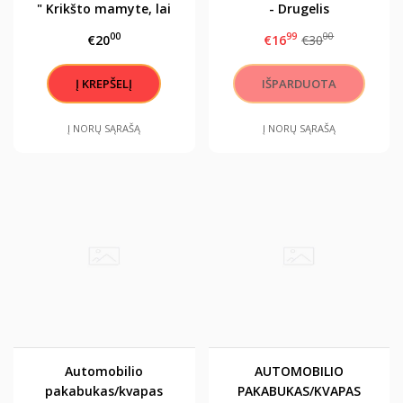
" Krikšto mamyte, lai
- Drugelis
angelas sargas
00
99
00
€20
€16
€30
visuomet tave saugo"
Į NORŲ SĄRAŠĄ
Į NORŲ SĄRAŠĄ
Automobilio
AUTOMOBILIO
pakabukas/kvapas
PAKABUKAS/KVAPAS