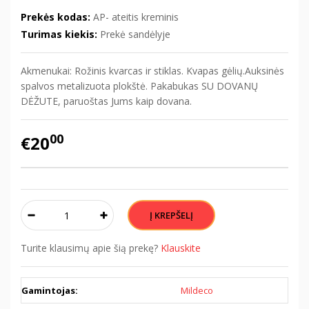
Prekės kodas:
AP- ateitis kreminis
Turimas kiekis:
Prekė sandėlyje
Akmenukai: Rožinis kvarcas ir stiklas. Kvapas gėlių.Auksinės
spalvos metalizuota plokštė. Pakabukas SU DOVANŲ
DĖŽUTE, paruoštas Jums kaip dovana.
00
€20
Turite klausimų apie šią prekę?
Klauskite
Gamintojas:
Mildeco