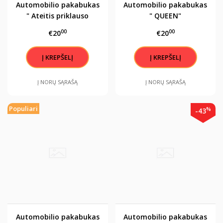
Automobilio pakabukas
Automobilio pakabukas
" Ateitis priklauso
" QUEEN"
tiems, kurie tiki savo
00
00
€20
€20
svajonių grožiu..."
Į NORŲ SĄRAŠĄ
Į NORŲ SĄRAŠĄ
Populiari
%
-43
Automobilio pakabukas
Automobilio pakabukas