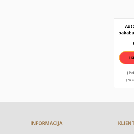
Aut
pakabu
"Ka
Į P
Į NO
INFORMACIJA
KLIEN