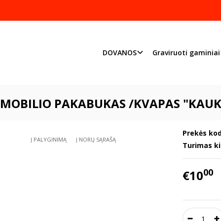
Pjaustome ir graviruoj
Priimame individualius užsakymu
DOVANOS
Graviruoti gaminiai
Automobilių pakabukai
Automobilio pakabukas /Kvapas "Kaukolė" 2
MOBILIO PAKABUKAS /KVAPAS "KAUK
Prekės kod
Į PALYGINIMĄ
Į NORŲ SĄRAŠĄ
Turimas ki
00
€10