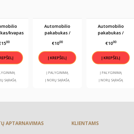
omobilio
Automobilio
Automobilio
kas/kvapas
pakabukas /
pakabukas /
ukolė" 3
kvapukas
kvapukas
00
00
00
€15
€10
€10
"Kaukolė"
"Kaukolė" 2
ALYGINIMĄ
Į PALYGINIMĄ
Į PALYGINIMĄ
RŲ SĄRAŠĄ
Į NORŲ SĄRAŠĄ
Į NORŲ SĄRAŠĄ
TŲ APTARNAVIMAS
KLIENTAMS