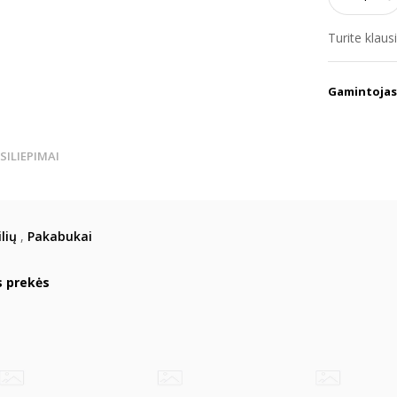
Turite klau
Gamintojas
TSILIEPIMAI
lių
,
Pakabukai
s prekės