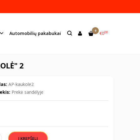
ame lazeriu.
s:
info@mildeco.lt
0
00
Automobilių pakabukai
€0
OLĖ" 2
as:
AP-kaukole2
ekis:
Prekė sandėlyje