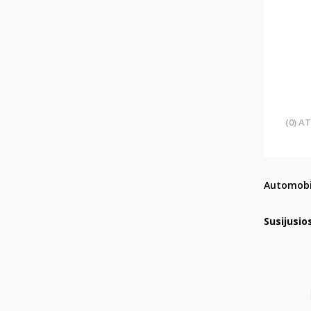
(0) A
Automobi
Susijusio