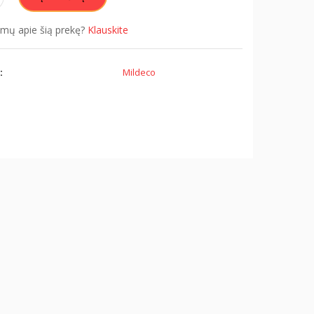
simų apie šią prekę?
Klauskite
:
Mildeco