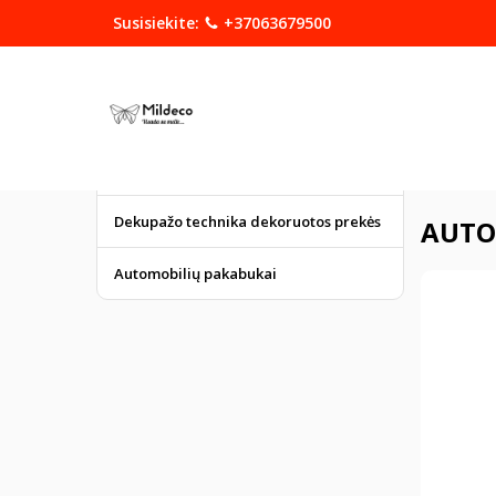
Susisiekite:
+37063679500
KATEGORIJOS
DOVANOS
Graviruoti gaminiai
Pagrindinis
Dekupažo technika dekoruotos prekės
AUTO
Automobilių pakabukai