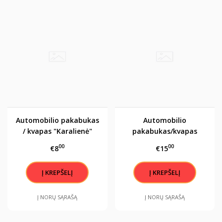
Automobilio pakabukas
Automobilio
/ kvapas "Karalienė"
pakabukas/kvapas
"Kaukolė" 3
00
00
€8
€15
Į NORŲ SĄRAŠĄ
Į NORŲ SĄRAŠĄ