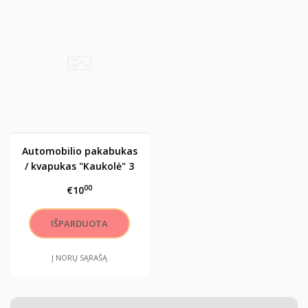
Automobilio pakabukas
/ kvapukas "Kaukolė" 3
00
€10
Į NORŲ SĄRAŠĄ