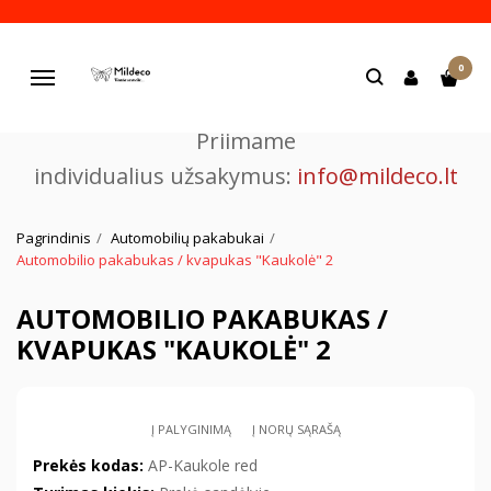
Pjaustome ir graviruojame
0
lazeriu.
Navigacija
Priimame
individualius užsakymus:
info@mildeco.lt
Pagrindinis
Automobilių pakabukai
Automobilio pakabukas / kvapukas "Kaukolė" 2
AUTOMOBILIO PAKABUKAS /
KVAPUKAS "KAUKOLĖ" 2
Į PALYGINIMĄ
Į NORŲ SĄRAŠĄ
Prekės kodas:
AP-Kaukole red