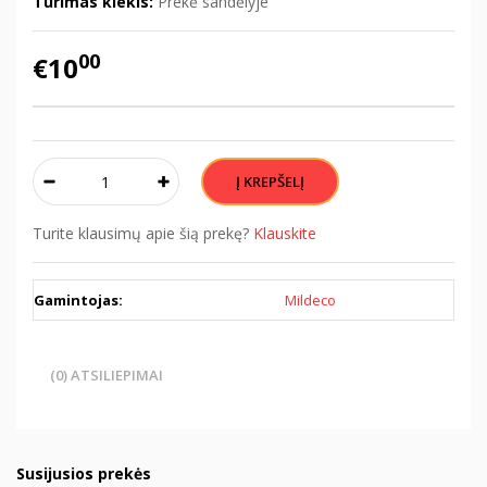
Turimas kiekis:
Prekė sandėlyje
00
€10
Turite klausimų apie šią prekę?
Klauskite
Gamintojas:
Mildeco
(0) ATSILIEPIMAI
Susijusios prekės