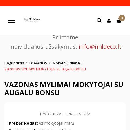
Pjaustome ir graviruojame
0
lazeriu.
Navigacija
Priimame
individualius užsakymus:
info@mildeco.lt
Pagrindinis
DOVANOS
Mokytojų diena
Vazonas MYLIMAI MOKYTOJAI su augalu bonsu
VAZONAS MYLIMAI MOKYTOJAI SU
AUGALU BONSU
Į PALYGINIMĄ
Į NORŲ SĄRAŠĄ
Prekės kodas:
vz mokytojai mar2