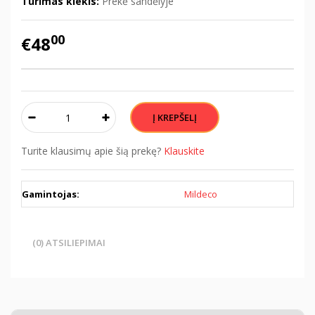
Turimas kiekis:
Prekė sandėlyje
00
€48
Turite klausimų apie šią prekę?
Klauskite
Gamintojas:
Mildeco
(0) ATSILIEPIMAI