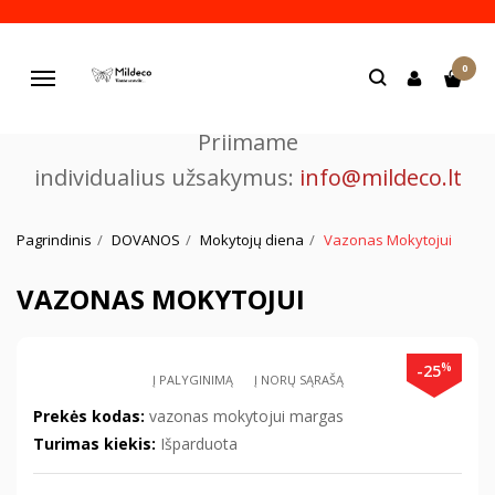
Pjaustome ir graviruojame
0
lazeriu.
Navigacija
Priimame
individualius užsakymus:
info@mildeco.lt
Pagrindinis
DOVANOS
Mokytojų diena
Vazonas Mokytojui
VAZONAS MOKYTOJUI
%
-25
Į PALYGINIMĄ
Į NORŲ SĄRAŠĄ
Prekės kodas:
vazonas mokytojui margas
Turimas kiekis:
Išparduota