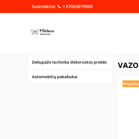
Susisiekite:
+37063679500
KATEGORIJOS
DOVANOS
Graviruoti gaminiai
Pagrindinis
Dekupažo technika dekoruotos prekės
VAZO
Automobilių pakabukai
Populia