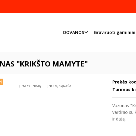
Pjaustome ir graviruoj
Priimame individualius užsakymu
DOVANOS
Graviruoti gaminiai
Graviruoti gaminiai
Vazonėliai gėlėms
Vazonas "Krikšto mamyte"
NAS "KRIKŠTO MAMYTE"
Prekės kod
ri
Į PALYGINIMĄ
Į NORŲ SĄRAŠĄ
Turimas ki
Vazonas "Kr
vardinio su
ir datą.