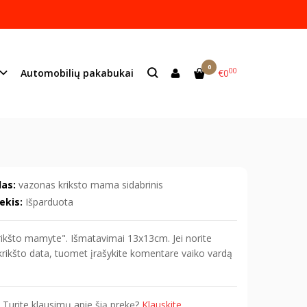
ame lazeriu.
s:
info@mildeco.lt
0
00
Automobilių pakabukai
€0
as:
vazonas kriksto mama sidabrinis
ekis:
Išparduota
ikšto mamyte". Išmatavimai 13x13cm. Jei norite
 krikšto data, tuomet įrašykite komentare vaiko vardą
Turite klausimų apie šią prekę?
Klauskite