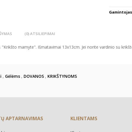
Gamintojas
ŠYMAS
(0) ATSILIEPIMAI
"Krikšto mamyte". Išmatavimai 13x13cm. Jei norite vardinio su krikšt
i
,
Gėlėms
,
DOVANOS
,
KRIKŠTYNOMS
TŲ APTARNAVIMAS
KLIENTAMS