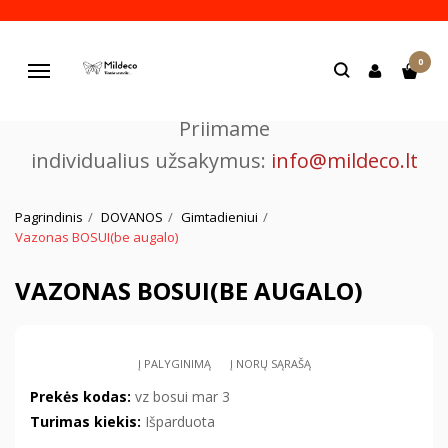
Pjaustome ir graviruojame
0
lazeriu.
Navigacija
Priimame
individualius užsakymus:
info@mildeco.lt
Pagrindinis
DOVANOS
Gimtadieniui
Vazonas BOSUI(be augalo)
VAZONAS BOSUI(BE AUGALO)
Į PALYGINIMĄ
Į NORŲ SĄRAŠĄ
Prekės kodas:
vz bosui mar 3
Turimas kiekis:
Išparduota