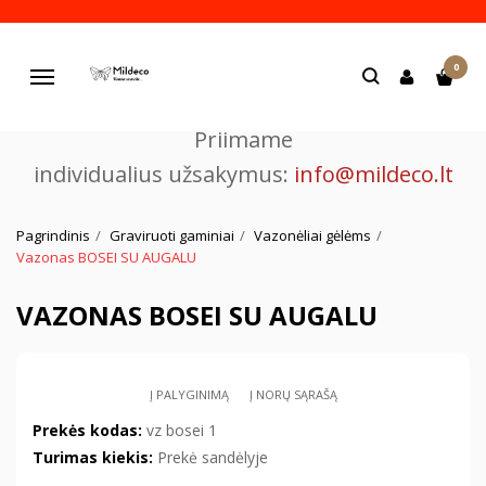
Pjaustome ir graviruojame
0
lazeriu.
Navigacija
Priimame
individualius užsakymus:
info@mildeco.lt
Pagrindinis
Graviruoti gaminiai
Vazonėliai gėlėms
Vazonas BOSEI SU AUGALU
VAZONAS BOSEI SU AUGALU
Į PALYGINIMĄ
Į NORŲ SĄRAŠĄ
Prekės kodas:
vz bosei 1
Turimas kiekis:
Prekė sandėlyje