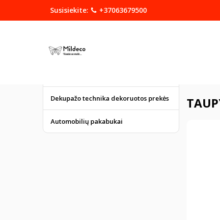
Susisiekite:
+37063679500
KATEGORIJOS
DOVANOS
Graviruoti gaminiai
Pagrindinis
Dekupažo technika dekoruotos prekės
TAUPY
Automobilių pakabukai