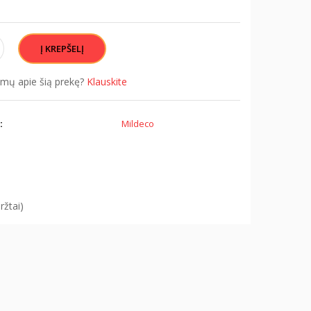
simų apie šią prekę?
Klauskite
:
Mildeco
žtai)