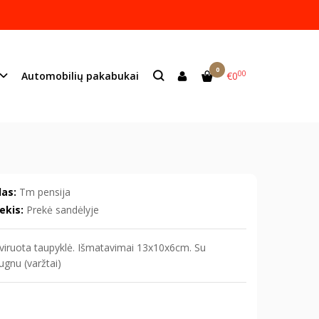
ame lazeriu.
s:
info@mildeco.lt
0
00
Automobilių pakabukai
€0
as:
Tm pensija
ekis:
Prekė sandėlyje
viruota taupyklė. Išmatavimai 13x10x6cm. Su
gnu (varžtai)