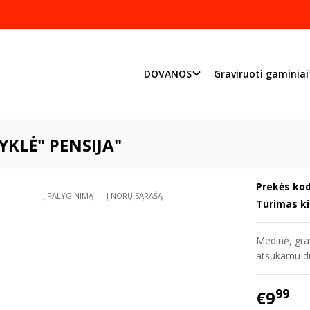
Pjaustome ir graviruoj
Priimame individualius užsakymu
DOVANOS
Graviruoti gaminiai
Graviruoti gaminiai
Taupyklės
Taupyklė" Pensija"
KLĖ" PENSIJA"
Prekės kod
Į PALYGINIMĄ
Į NORŲ SĄRAŠĄ
Turimas ki
Medinė, gra
atsukamu du
99
€9