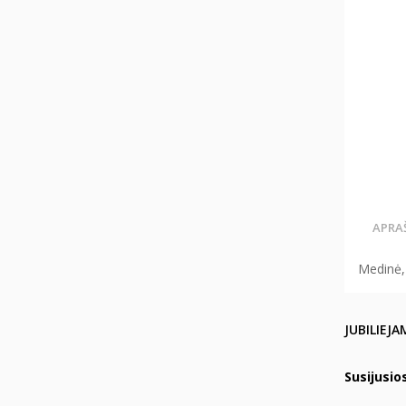
APRA
Medinė,
JUBILIEJA
Susijusio