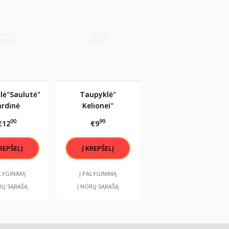
lė"Saulutė"
Taupyklė"
ardinė
Kelionei"
00
99
€12
€9
ALYGINIMĄ
Į PALYGINIMĄ
RŲ SĄRAŠĄ
Į NORŲ SĄRAŠĄ