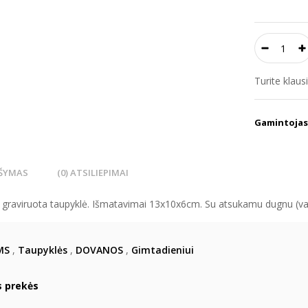
Turite klau
Gamintojas
ŠYMAS
(0) ATSILIEPIMAI
 graviruota taupyklė. Išmatavimai 13x10x6cm. Su atsukamu dugnu (var
MS
,
Taupyklės
,
DOVANOS
,
Gimtadieniui
s prekės