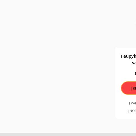
Taupyk
v
Į P
Į NO