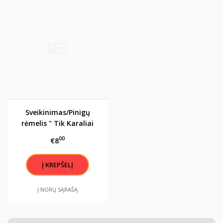
Sveikinimas/Pinigų
rėmelis " Tik Karaliai
gimsta gruodį"
00
€8
Į NORŲ SĄRAŠĄ