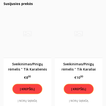
Susijusios prekės
Sveikinimas/Pinigų
Sveikinimas/Pinigų
rėmelis " Tik Karalienės
rėmelis " Tik Karaliai
gimsta rugsėjį"
gimsta rugsėjį"
00
00
€8
€10
Į NORŲ SĄRAŠĄ
Į NORŲ SĄRAŠĄ