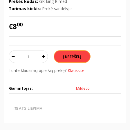
Prekės kodas:
GR-king R med
Turimas kiekis:
Prekė sandėlyje
00
€8
Turite klausimų apie šią prekę?
Klauskite
Gamintojas:
Mildeco
(0) ATSILIEPIMAI