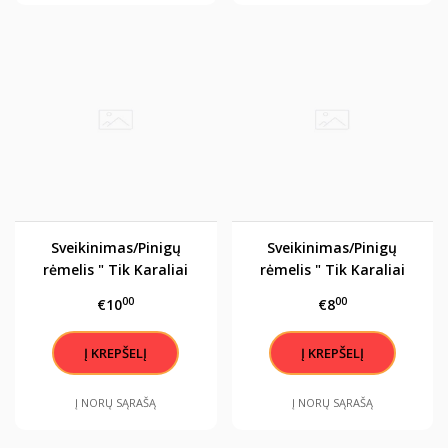
Sveikinimas/Pinigų
Sveikinimas/Pinigų
rėmelis " Tik Karaliai
rėmelis " Tik Karaliai
gimsta spalį"
gimsta lapkritį"
00
00
€10
€8
Į NORŲ SĄRAŠĄ
Į NORŲ SĄRAŠĄ