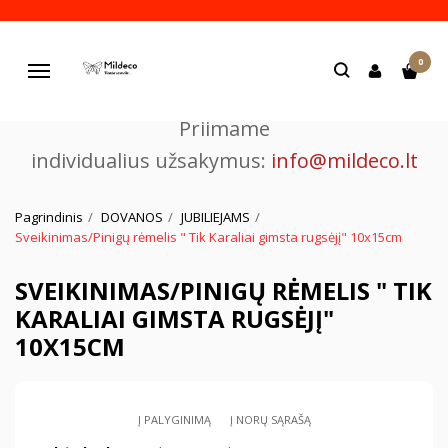
Pjaustome ir graviruojame
0
lazeriu.
Navigacija
Priimame
individualius užsakymus:
info@mildeco.lt
Pagrindinis
DOVANOS
JUBILIEJAMS
Sveikinimas/Pinigų rėmelis " Tik Karaliai gimsta rugsėjį" 10x15cm
SVEIKINIMAS/PINIGŲ RĖMELIS " TIK
KARALIAI GIMSTA RUGSĖJĮ"
10X15CM
Į PALYGINIMĄ
Į NORŲ SĄRAŠĄ