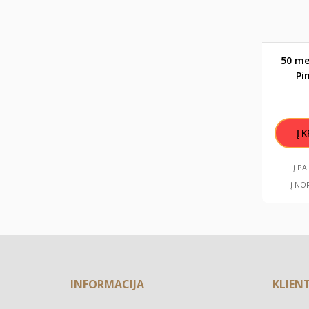
50 me
Pi
vokelis
1
Į P
Į NO
INFORMACIJA
KLIEN