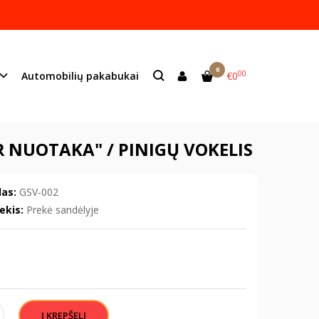
ame lazeriu.
s:
info@mildeco.lt
0
00
Automobilių pakabukai
€0
otaka" / pinigų vokelis
R NUOTAKA" / PINIGŲ VOKELIS
as:
GSV-002
ekis:
Prekė sandėlyje