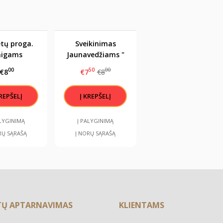
tų proga.
Sveikinimas
nigams
Jaunavedžiams "
/sveikinimas.
Mylinti širdis" /
00
50
00
€8
€7
€8
7x12cm
pinigų vokelis
(mažame
rėmelyje)
ALYGINIMĄ
Į PALYGINIMĄ
RŲ SĄRAŠĄ
Į NORŲ SĄRAŠĄ
TŲ APTARNAVIMAS
KLIENTAMS