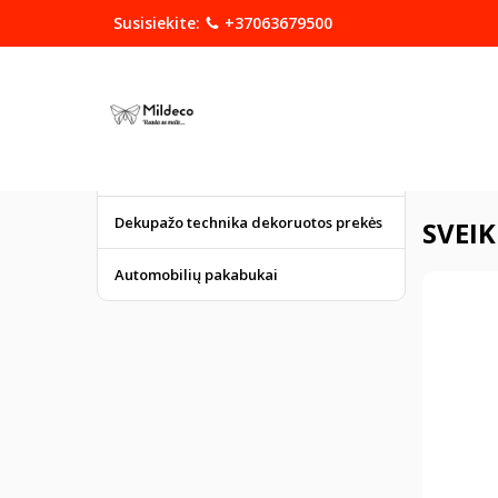
Susisiekite:
+37063679500
KATEGORIJOS
DOVANOS
Graviruoti gaminiai
Pagrindinis
Dekupažo technika dekoruotos prekės
SVEIK
Automobilių pakabukai