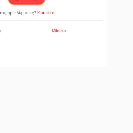
simų apie šią prekę?
Klauskite
:
Mildeco