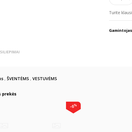
Turite klau
Gamintojas
TSILIEPIMAI
ms
,
ŠVENTĖMS
,
VESTUVĖMS
s prekės
%
-6