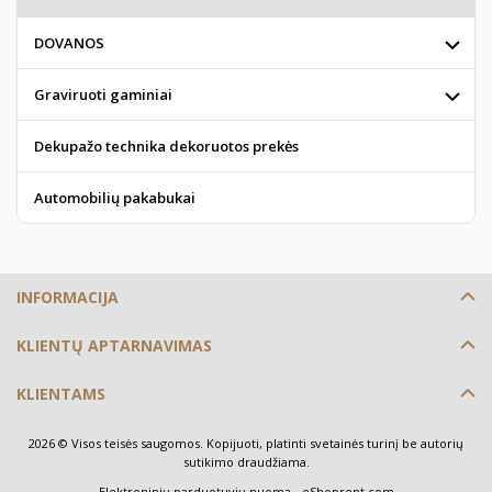
DOVANOS
Graviruoti gaminiai
Dekupažo technika dekoruotos prekės
Automobilių pakabukai
INFORMACIJA
KLIENTŲ APTARNAVIMAS
KLIENTAMS
2026 © Visos teisės saugomos. Kopijuoti, platinti svetainės turinį be autorių
sutikimo draudžiama.
Elektroninių parduotuvių nuoma
-
eShoprent.com