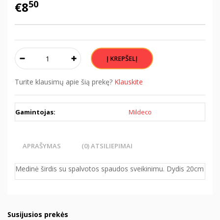
50
€8
Turite klausimų apie šią prekę?
Klauskite
Gamintojas:
Mildeco
APRAŠYMAS
(0) ATSILIEPIMAI
Medinė širdis su spalvotos spaudos sveikinimu. Dydis 20cm
Susijusios prekės