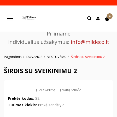
Pjaustome ir graviruojame
0
lazeriu.
Navigacija
Priimame
individualius užsakymus:
info@mildeco.lt
Pagrindinis
DOVANOS
VESTUVĖMS
Širdis su sveikinimu 2
ŠIRDIS SU SVEIKINIMU 2
Į PALYGINIMĄ
Į NORŲ SĄRAŠĄ
Prekės kodas:
S2
Turimas kiekis:
Prekė sandėlyje