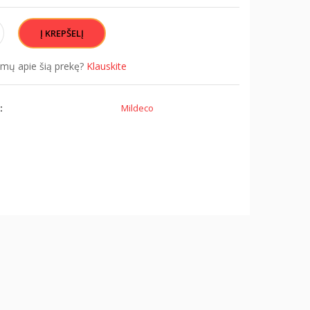
simų apie šią prekę?
Klauskite
:
Mildeco