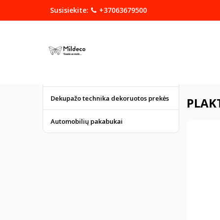
Susisiekite:
+37063679500
KATEGORIJOS
DOVANOS
Graviruoti gaminiai
Pagrindinis
Dekupažo technika dekoruotos prekės
PLAK
Automobilių pakabukai