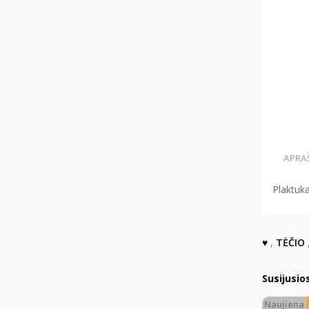
APRA
Plaktuka
♥
,
TĖČIO
Susijusio
Naujiena