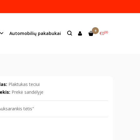
ame lazeriu.
s:
info@mildeco.lt
0
00
Automobilių pakabukai
€0
as:
Plaktukas teciui
ekis:
Prekė sandėlyje
uksarankis tėtis"