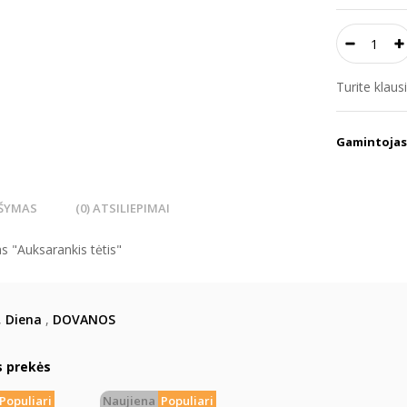
Turite klau
Gamintojas
ŠYMAS
(0) ATSILIEPIMAI
s "Auksarankis tėtis"
,
Diena
,
DOVANOS
s prekės
Populiari
Naujiena
Populiari