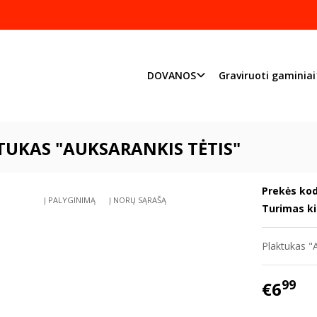
Pjaustome ir graviruoj
Priimame individualius užsakymu
DOVANOS
Graviruoti gaminiai
DOVANOS
♥ TĖČIO ♥ diena
Plaktukas "Auksarankis tėtis"
TUKAS "AUKSARANKIS TĖTIS"
Prekės kod
Į PALYGINIMĄ
Į NORŲ SĄRAŠĄ
Turimas ki
Plaktukas "A
99
€6