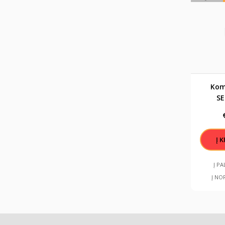
Kom
SE
"La
Į P
Į NO