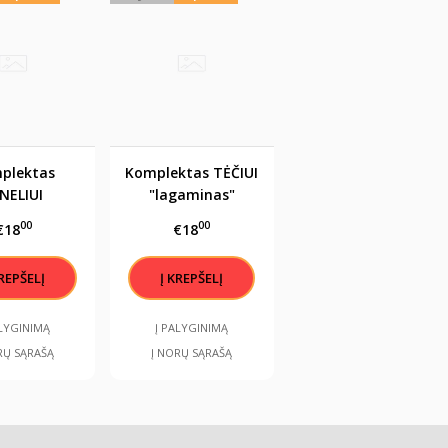
plektas
Komplektas TĖČIUI
NELIUI
"lagaminas"
gaminas"
00
00
€18
€18
ALYGINIMĄ
Į PALYGINIMĄ
RŲ SĄRAŠĄ
Į NORŲ SĄRAŠĄ