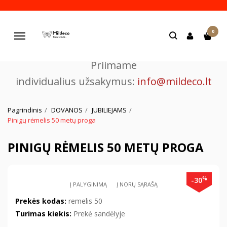
Pjaustome ir graviruojame
0
lazeriu.
Navigacija
Priimame
individualius užsakymus:
info@mildeco.lt
Pagrindinis
DOVANOS
JUBILIEJAMS
Pinigų rėmelis 50 metų proga
PINIGŲ RĖMELIS 50 METŲ PROGA
%
-30
Į PALYGINIMĄ
Į NORŲ SĄRAŠĄ
Prekės kodas:
remelis 50
Turimas kiekis:
Prekė sandėlyje