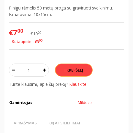
Pinigų rėmelis 50 metų proga su graviruoti sveikinimu.
Išmatavimai 10x15cm.
00
€7
00
€10
00
Sutaupote - €3
Turite klausimų apie šią prekę?
Klauskite
Gamintojas:
Mildeco
APRAŠYMAS
(0) ATSILIEPIMAI