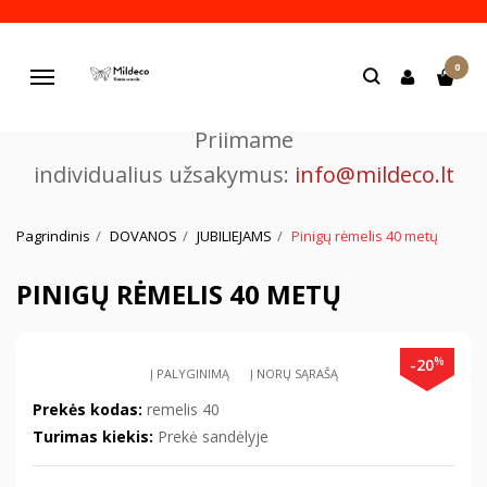
Pjaustome ir graviruojame
0
lazeriu.
Navigacija
Priimame
individualius užsakymus:
info@mildeco.lt
Pagrindinis
DOVANOS
JUBILIEJAMS
Pinigų rėmelis 40 metų
PINIGŲ RĖMELIS 40 METŲ
%
-20
Į PALYGINIMĄ
Į NORŲ SĄRAŠĄ
Prekės kodas:
remelis 40
Turimas kiekis:
Prekė sandėlyje