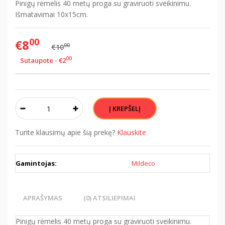
Pinigų rėmelis 40 metų proga su graviruoti sveikinimu.
Išmatavimai 10x15cm.
00
€8
00
€10
00
Sutaupote - €2
Turite klausimų apie šią prekę?
Klauskite
Gamintojas:
Mildeco
APRAŠYMAS
(0) ATSILIEPIMAI
Pinigų rėmelis 40 metų proga su graviruoti sveikinimu.