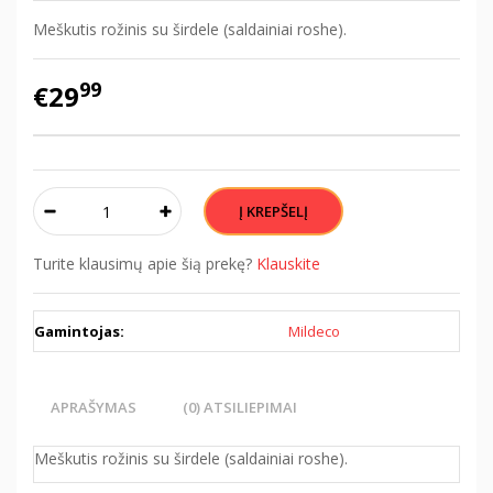
Meškutis rožinis su širdele (saldainiai roshe).
99
€29
Turite klausimų apie šią prekę?
Klauskite
Gamintojas:
Mildeco
APRAŠYMAS
(0) ATSILIEPIMAI
Meškutis rožinis su širdele (saldainiai roshe).