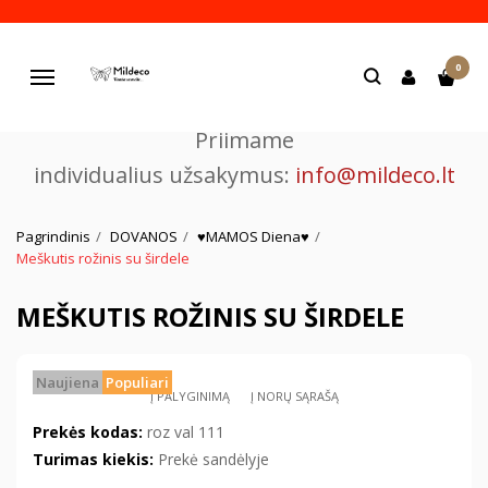
Pjaustome ir graviruojame
0
lazeriu.
Navigacija
Priimame
individualius užsakymus:
info@mildeco.lt
Pagrindinis
DOVANOS
♥MAMOS Diena♥
Meškutis rožinis su širdele
MEŠKUTIS ROŽINIS SU ŠIRDELE
Naujiena
Populiari
Į PALYGINIMĄ
Į NORŲ SĄRAŠĄ
Prekės kodas:
roz val 111
Turimas kiekis:
Prekė sandėlyje