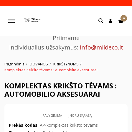
Pjaustome ir graviruojame
0
lazeriu.
Navigacija
Priimame
individualius užsakymus:
info@mildeco.lt
Pagrindinis
DOVANOS
KRIKŠTYNOMS
Komplektas Krikšto tėvams : automobilio aksesuarai
KOMPLEKTAS KRIKŠTO TĖVAMS :
AUTOMOBILIO AKSESUARAI
Į PALYGINIMĄ
Į NORŲ SĄRAŠĄ
Prekės kodas:
AP-komplektas kriksto tevams