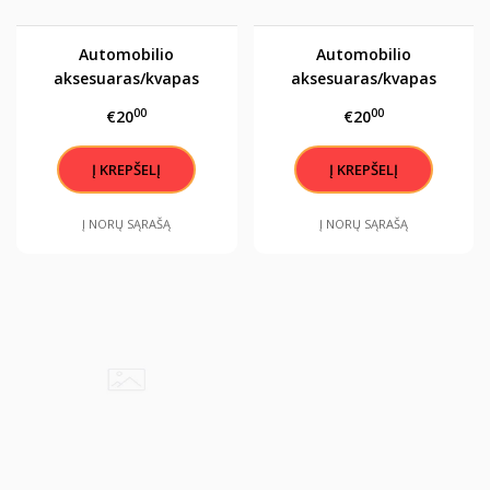
Automobilio
Automobilio
aksesuaras/kvapas
aksesuaras/kvapas
"Krikšto mamytės
"Krikšto mamytės
00
00
€20
€20
angelas sargas"
angelas sargas"
Į NORŲ SĄRAŠĄ
Į NORŲ SĄRAŠĄ