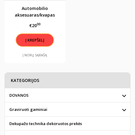
Automobilio
aksesuaras/kvapas
"Krikšto tėvelio angelas
00
€20
sargas"
Į NORŲ SĄRAŠĄ
KATEGORIJOS
DOVANOS
Graviruoti gaminiai
Dekupažo technika dekoruotos prekės