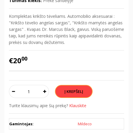
Turimas kiekis:
Prekė sandėlyje
Komplektas krikšto tėveliams. Automobilio aksesuarai :
"Krikšto tėvelio angelas sargas", "Krikšto mamytės angelas
sargas" . Kvapas Dr. Marcus Black, gaivus. Viską paruošėme
taip, kad jums nereikės rūpintis kaip apipavidalinti dovanas,
prekės su dovanų dėžutėmis.
00
€20
Turite klausimų apie šią prekę?
Klauskite
Gamintojas:
Mildeco