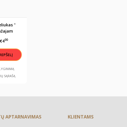
liukas "
žajam
ininkui"
00
€4
ALYGINIMĄ
RŲ SĄRAŠĄ
TŲ APTARNAVIMAS
KLIENTAMS