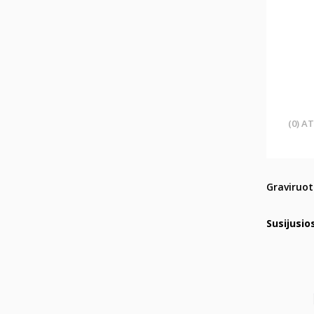
(0) A
Graviruot
Susijusio