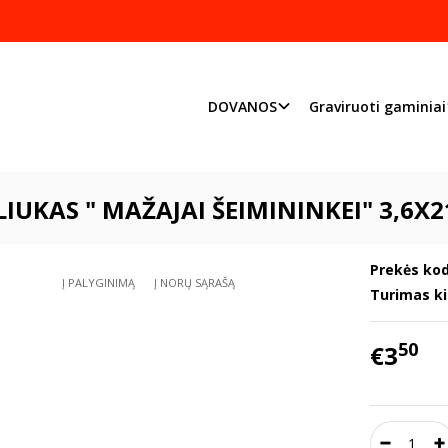
Pjaustome ir graviruoj
Priimame individualius užsakymu
DOVANOS
Graviruoti gaminiai
Graviruoti gaminiai
Virtuvės reikmenys
Kočeliukas " Mažajai šeimi
IUKAS " MAŽAJAI ŠEIMININKEI" 3,6X
Prekės kod
Į PALYGINIMĄ
Į NORŲ SĄRAŠĄ
Turimas ki
50
€3