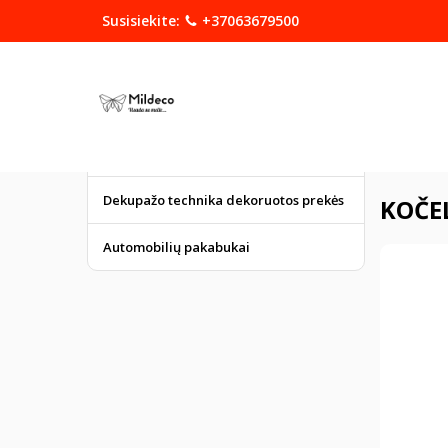
Susisiekite:
+37063679500
KATEGORIJOS
DOVANOS
Graviruoti gaminiai
Pagrindinis
Dekupažo technika dekoruotos prekės
KOČEL
Automobilių pakabukai