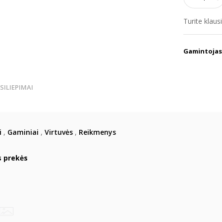
Turite klau
Gamintojas
TSILIEPIMAI
i
,
Gaminiai
,
Virtuvės
,
Reikmenys
s prekės