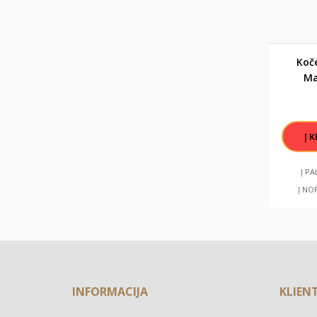
Koče
Ma
šeim
Į P
Į NO
INFORMACIJA
KLIEN