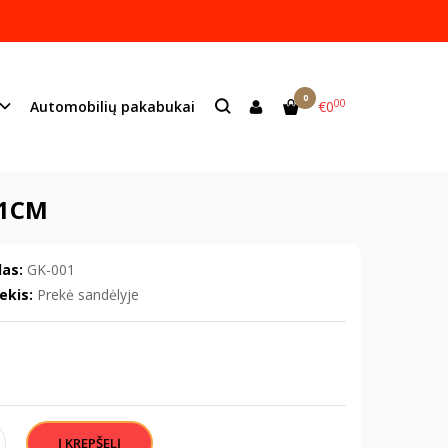
ame lazeriu.
s:
info@mildeco.lt
0
00
Automobilių pakabukai
€0
ninkei" 3,6x21cm
21CM
as:
GK-001
ekis:
Prekė sandėlyje