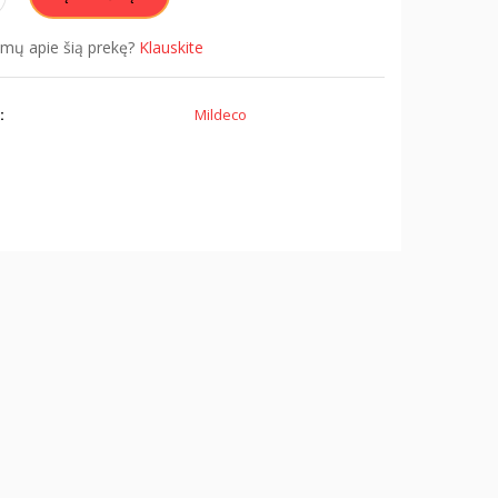
simų apie šią prekę?
Klauskite
:
Mildeco