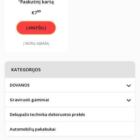
"Paskutinį kartą
užmigai šiame
99
€7
puslapyje"
Į NORŲ SĄRAŠĄ
KATEGORIJOS
DOVANOS
Graviruoti gaminiai
Dekupažo technika dekoruotos prekės
Automobilių pakabukai