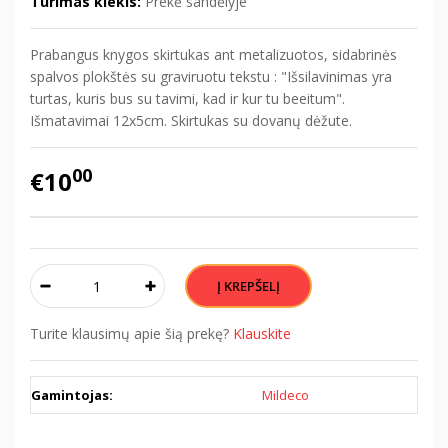
Turimas kiekis:
Prekė sandėlyje
Prabangus knygos skirtukas ant metalizuotos, sidabrinės
spalvos plokštės su graviruotu tekstu : "Išsilavinimas yra
turtas, kuris bus su tavimi, kad ir kur tu beeitum".
Išmatavimai 12x5cm. Skirtukas su dovanų dėžute.
00
€10
Turite klausimų apie šią prekę?
Klauskite
Gamintojas:
Mildeco