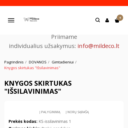
Pjaustome ir graviruojame
0
lazeriu.
Navigacija
Priimame
individualius užsakymus:
info@mildeco.lt
Pagrindinis
DOVANOS
Gimtadieniui
Knygos skirtukas "Išsilavinimas"
KNYGOS SKIRTUKAS
"IŠSILAVINIMAS"
Į PALYGINIMĄ
Į NORŲ SĄRAŠĄ
Prekės kodas:
KS-issilavinimas 1