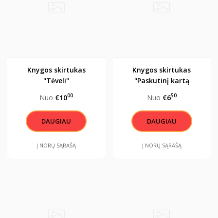
Knygos skirtukas
Knygos skirtukas
"Tėveli"
"Paskutinį kartą
užmigai šiame
00
50
Nuo
€10
Nuo
€6
puslapyje"
DAUGIAU
DAUGIAU
Į NORŲ SĄRAŠĄ
Į NORŲ SĄRAŠĄ