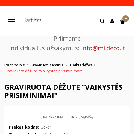
Pjaustome ir graviruojame
0
lazeriu.
Navigacija
Priimame
individualius užsakymus:
info@mildeco.lt
Pagrindinis
Graviruoti gaminiai
Daiktadėžės
Graviruota dėžute "Vaikystės prisiminimai"
GRAVIRUOTA DĖŽUTE "VAIKYSTĖS
PRISIMINIMAI"
Į PALYGINIMĄ
Į NORŲ SĄRAŠĄ
Prekės kodas:
Gd-d1