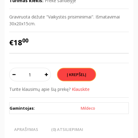
Turimas kiekis:
Prekė sandėlyje
Graviruota dėžute "Vaikystės prisiminimai". Išmatavimai
30x20x15cm.
00
€18
Turite klausimų apie šią prekę?
Klauskite
Gamintojas:
Mildeco
APRAŠYMAS
(0) ATSILIEPIMAI