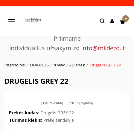
Pjaustome ir graviruojame
0
lazeriu.
Navigacija
Priimame
individualius užsakymus:
info@mildeco.lt
Pagrindinis
DOVANOS
♥MAMOS Diena♥
Drugelis GREY 22
DRUGELIS GREY 22
Į PALYGINIMĄ
Į NORŲ SĄRAŠĄ
Prekės kodas:
Drugelis GREY 22
Turimas kiekis:
Prekė sandėlyje