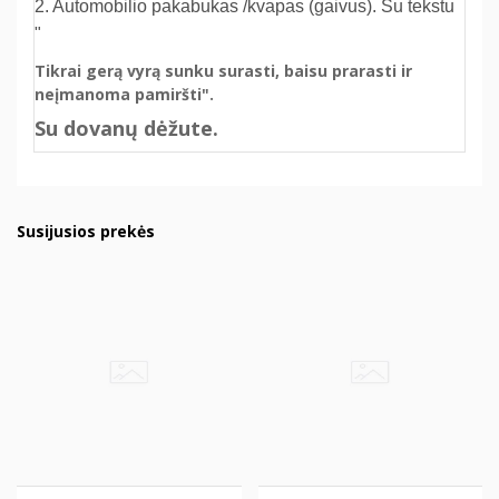
2. Automobilio pakabukas /kvapas (gaivus). Su tekstu
"
Tikrai gerą vyrą sunku surasti, baisu prarasti ir
neįmanoma pamiršti".
Su dovanų dėžute.
Susijusios prekės