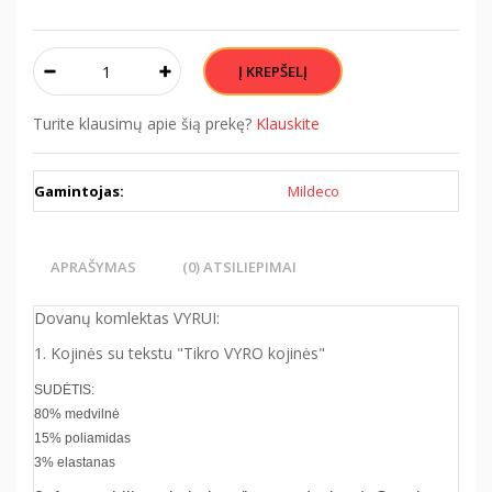
Turite klausimų apie šią prekę?
Klauskite
Gamintojas:
Mildeco
APRAŠYMAS
(0) ATSILIEPIMAI
Dovanų komlektas VYRUI:
1. Kojinės su tekstu "Tikro VYRO kojinės"
SUDĖTIS:
80% medvilnė
15% poliamidas
3% elastanas