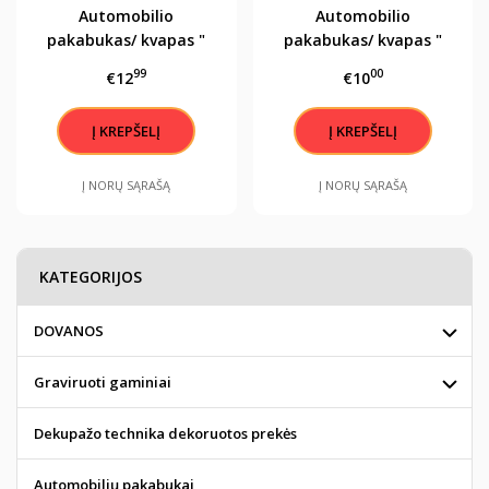
Automobilio
Automobilio
pakabukas/ kvapas "
pakabukas/ kvapas "
Geriausias VYRAS"
Tikrai gerą Vyrą"
99
00
€12
€10
Į NORŲ SĄRAŠĄ
Į NORŲ SĄRAŠĄ
KATEGORIJOS
DOVANOS
Graviruoti gaminiai
Dekupažo technika dekoruotos prekės
Automobilių pakabukai