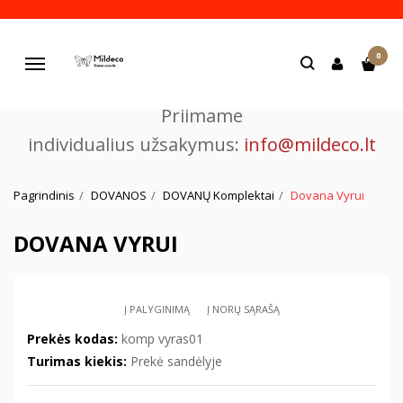
Pjaustome ir graviruojame
0
lazeriu.
Navigacija
Priimame
individualius užsakymus:
info@mildeco.lt
Pagrindinis
DOVANOS
DOVANŲ Komplektai
Dovana Vyrui
DOVANA VYRUI
Į PALYGINIMĄ
Į NORŲ SĄRAŠĄ
Prekės kodas:
komp vyras01
Turimas kiekis:
Prekė sandėlyje