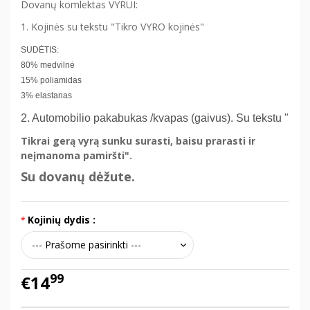
Dovanų komlektas VYRUI:
1. Kojinės su tekstu "Tikro VYRO kojinės"
SUDĖTIS:
80% medvilnė
15% poliamidas
3% elastanas
2. Automobilio pakabukas /kvapas (gaivus). Su tekstu "
Tikrai gerą vyrą sunku surasti, baisu prarasti ir
neįmanoma pamiršti".
Su dovanų dėžute.
Kojinių dydis :
99
€14