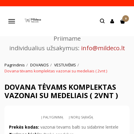
Pjaustome ir graviruojame
0
lazeriu.
Navigacija
Priimame
individualius užsakymus:
info@mildeco.lt
Pagrindinis
DOVANOS
VESTUVĖMS
Dovana tėvams komplektas vazonai su medeliais ( 2vnt )
DOVANA TĖVAMS KOMPLEKTAS
VAZONAI SU MEDELIAIS ( 2VNT )
Į PALYGINIMĄ
Į NORŲ SĄRAŠĄ
Prekės kodas:
vazonai tevams balti su sidabrine lentele