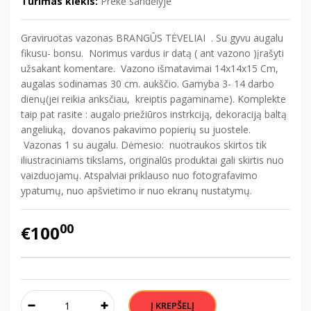
Turimas kiekis:
Prekė sandėlyje
Graviruotas vazonas BRANGŪS TĖVELIAI . Su gyvu augalu
fikusu- bonsu. Norimus vardus ir datą ( ant vazono )įrašyti
užsakant komentare. Vazono išmatavimai 14x14x15 Cm,
augalas sodinamas 30 cm. aukščio. Gamyba 3- 14 darbo
dienų(jei reikia anksčiau, kreiptis pagaminame). Komplekte
taip pat rasite : augalo priežiūros instrkciją, dekoraciją baltą
angeliuką, dovanos pakavimo popierių su juostele.
Vazonas 1 su augalu. Dėmesio:
nuotraukos skirtos tik
iliustraciniams tikslams, originalūs produktai gali skirtis nuo
vaizduojamų. Atspalviai priklauso nuo fotografavimo
ypatumų, nuo apšvietimo ir nuo ekranų nustatymų.
00
€100