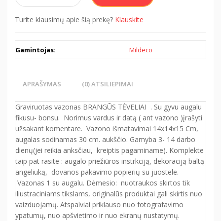
Turite klausimų apie šią prekę?
Klauskite
Gamintojas:
Mildeco
APRAŠYMAS
(0) ATSILIEPIMAI
Graviruotas vazonas BRANGŪS TĖVELIAI . Su gyvu augalu
fikusu- bonsu. Norimus vardus ir datą ( ant vazono )įrašyti
užsakant komentare. Vazono išmatavimai 14x14x15 Cm,
augalas sodinamas 30 cm. aukščio. Gamyba 3- 14 darbo
dienų(jei reikia anksčiau, kreiptis pagaminame). Komplekte
taip pat rasite : augalo priežiūros instrkciją, dekoraciją baltą
angeliuką, dovanos pakavimo popierių su juostele.
Vazonas 1 su augalu. Dėmesio:
nuotraukos skirtos tik
iliustraciniams tikslams, originalūs produktai gali skirtis nuo
vaizduojamų. Atspalviai priklauso nuo fotografavimo
ypatumų, nuo apšvietimo ir nuo ekranų nustatymų.