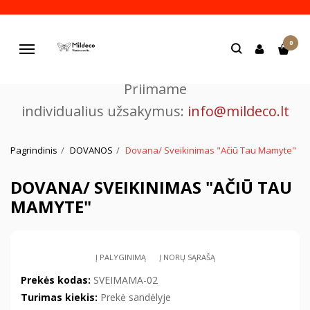
Pjaustome ir graviruojame
0
lazeriu.
Navigacija
Priimame
individualius užsakymus:
info@mildeco.lt
Pagrindinis
DOVANOS
Dovana/ Sveikinimas "Ačiū Tau Mamyte"
DOVANA/ SVEIKINIMAS "AČIŪ TAU
MAMYTE"
Į PALYGINIMĄ
Į NORŲ SĄRAŠĄ
Prekės kodas:
SVEIMAMA-02
Turimas kiekis:
Prekė sandėlyje