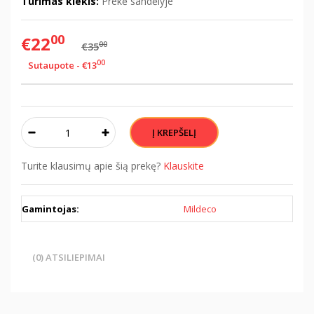
Turimas kiekis:
Prekė sandėlyje
00
€22
00
€35
00
Sutaupote - €13
Turite klausimų apie šią prekę?
Klauskite
Gamintojas:
Mildeco
(0) ATSILIEPIMAI