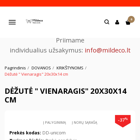
Pjaustome ir graviruojame
0
lazeriu.
Navigacija
Priimame
individualius užsakymus:
info@mildeco.lt
Pagrindinis
DOVANOS
KRIKŠTYNOMS
Dėžutė " Vienaragis" 20x30x14 cm
DĖŽUTĖ " VIENARAGIS" 20X30X14
CM
%
-37
Į PALYGINIMĄ
Į NORŲ SĄRAŠĄ
Prekės kodas:
DD-unicorn