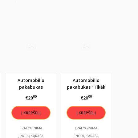
Automobilio
Automobilio
pakabukas
pakabukas "Tikėk
"Karaliai pėsčiomis
stebuklais, jie
00
00
€20
€20
nevaikšto, jie
pildosi"
vairuoja Audi"
Į PALYGINIMĄ
Į PALYGINIMĄ
Į NORŲ SĄRAŠĄ
Į NORŲ SĄRAŠĄ