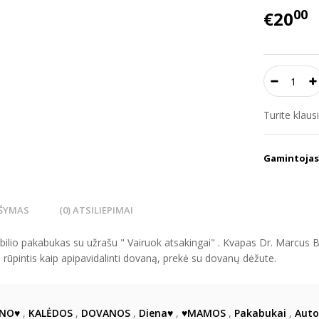
00
€20
Turite klau
Gamintojas
ŠYMAS
(0) ATSILIEPIMAI
ilio pakabukas su užrašu " Vairuok atsakingai" . Kvapas Dr. Marcus 
 rūpintis kaip apipavidalinti dovaną, prekė su dovanų dėžute.
INO♥
,
KALĖDOS
,
DOVANOS
,
Diena♥
,
♥MAMOS
,
Pakabukai
,
Auto