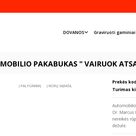
Pjaustome ir graviruoj
Priimame individualius užsakymu
DOVANOS
Graviruoti gaminiai
DOVANOS
♥MAMOS Diena♥
Automobilio pakabukas " Vairuok ats
MOBILIO PAKABUKAS " VAIRUOK ATS
Prekės kod
Į PALYGINIMĄ
Į NORŲ SĄRAŠĄ
Turimas ki
Automobilio
Dr. Marcus 
nereikės rūp
dėžute.