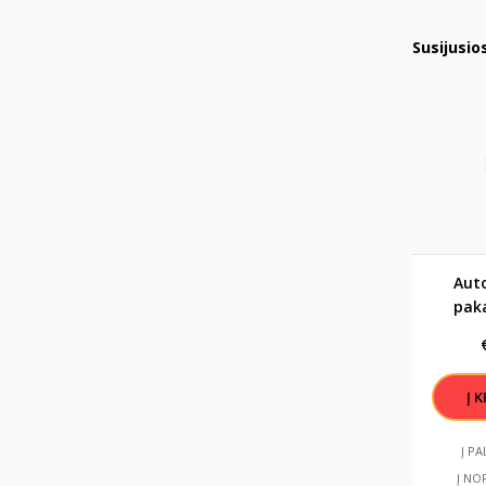
Susijusio
Aut
pak
Viruok 
Į P
Į NO