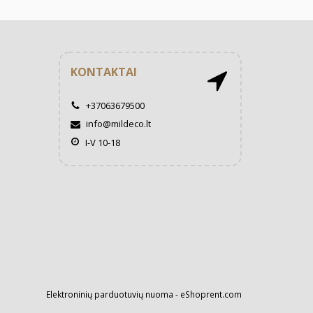
KONTAKTAI
+37063679500
info@mildeco.lt
I-V 10-18
Elektroninių parduotuvių nuoma
-
eShoprent.com