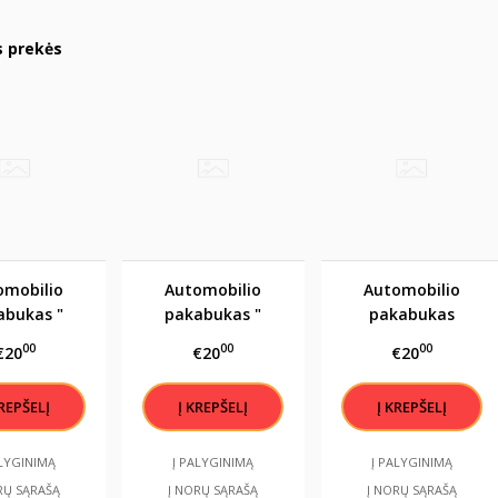
s prekės
omobilio
Automobilio
Automobilio
abukas "
pakabukas "
pakabukas
atsakingai"
Vairuok
"Karaliai pėsčiomis
00
00
00
€20
€20
€20
atsakingai"
nevaikšto, jie
vairuoja BMW"
ALYGINIMĄ
Į PALYGINIMĄ
Į PALYGINIMĄ
RŲ SĄRAŠĄ
Į NORŲ SĄRAŠĄ
Į NORŲ SĄRAŠĄ