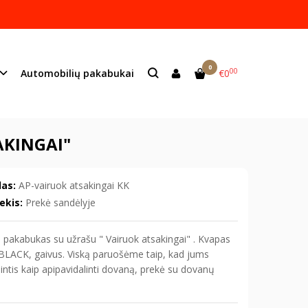
ame lazeriu.
s:
info@mildeco.lt
0
00
Automobilių pakabukai
€0
akingai"
AKINGAI"
as:
AP-vairuok atsakingai KK
ekis:
Prekė sandėlyje
 pakabukas su užrašu " Vairuok atsakingai" . Kvapas
BLACK, gaivus. Viską paruošėme taip, kad jums
intis kaip apipavidalinti dovaną, prekė su dovanų