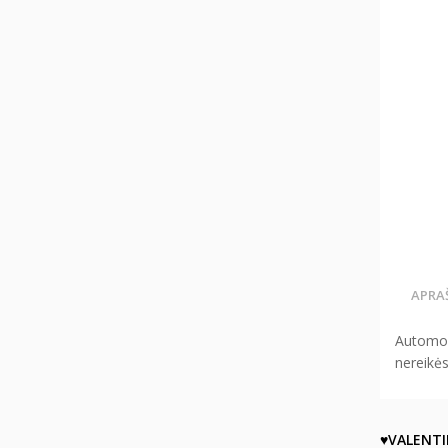
APRA
Automob
nereikės
♥VALENT