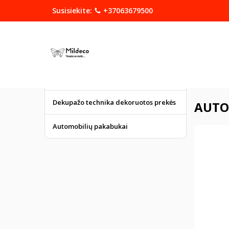
Susisiekite:
+37063679500
KATEGORIJOS
DOVANOS
Graviruoti gaminiai
Pagrindinis
Dekupažo technika dekoruotos prekės
AUTO
Automobilių pakabukai