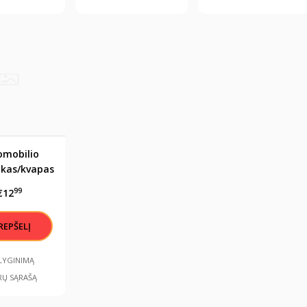
omobilio
kas/kvapas
airuok
99
€12
akingai"
ALYGINIMĄ
RŲ SĄRAŠĄ