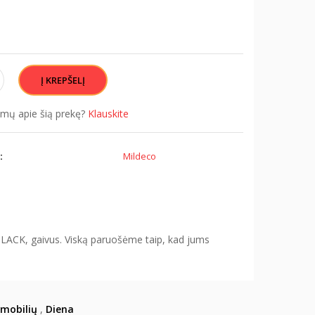
simų apie šią prekę?
Klauskite
:
Mildeco
BLACK, gaivus. Viską paruošėme taip, kad jums
mobilių
,
Diena