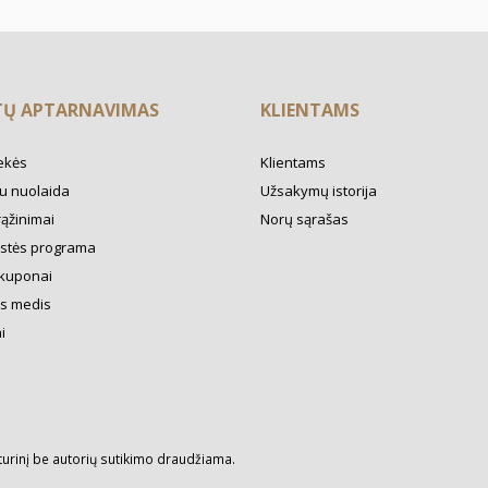
TŲ APTARNAVIMAS
KLIENTAMS
ekės
Klientams
u nuolaida
Užsakymų istorija
rąžinimai
Norų sąrašas
ystės programa
kuponai
s medis
i
turinį be autorių sutikimo draudžiama.