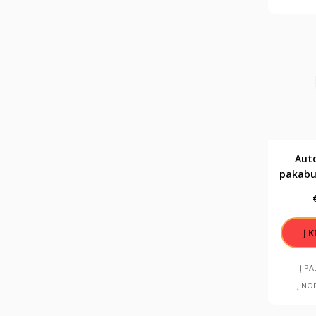
Aut
pakabu
"V
ats
Į P
Į NO