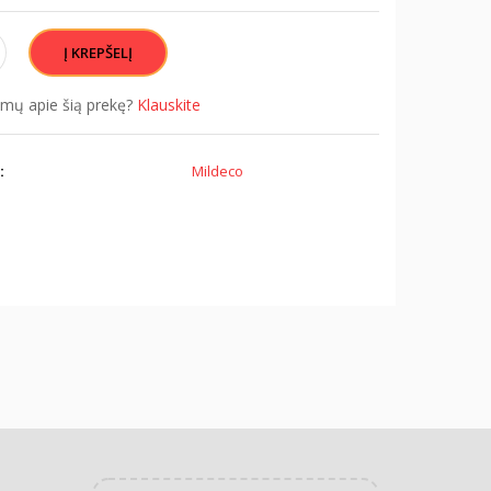
simų apie šią prekę?
Klauskite
:
Mildeco