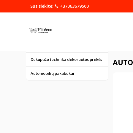
Susisiekite:
+37063679500
KATEGORIJOS
DOVANOS
Graviruoti gaminiai
Pagrindinis
Dekupažo technika dekoruotos prekės
AUTOM
Automobilių pakabukai