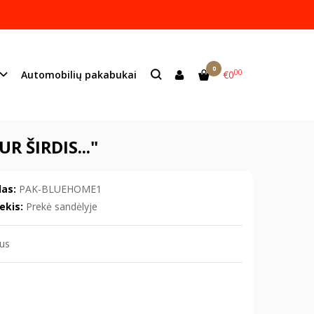
ame lazeriu.
s:
info@mildeco.lt
0
00
Automobilių pakabukai
€0
..."
 ŠIRDIS..."
as:
PAK-BLUEHOME1
ekis:
Prekė sandėlyje
vus