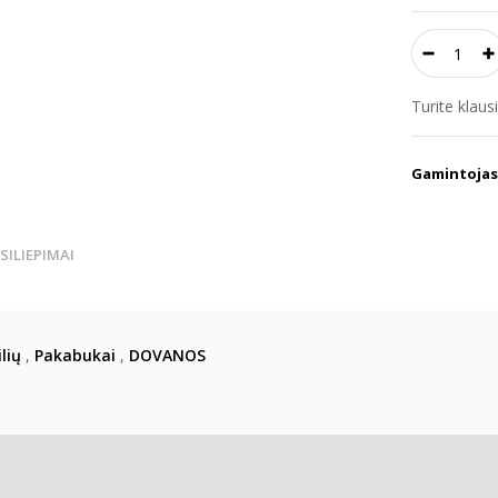
Turite klau
Gamintojas
TSILIEPIMAI
lių
,
Pakabukai
,
DOVANOS