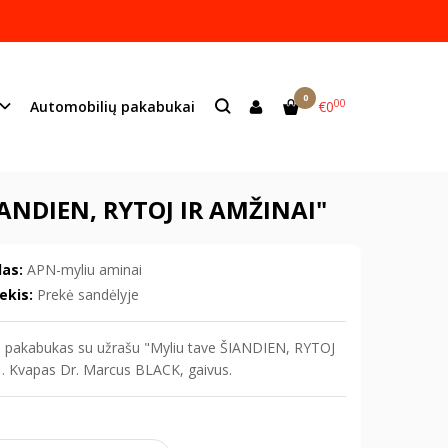
ame lazeriu.
s:
info@mildeco.lt
0
00
Automobilių pakabukai
€0
ANDIEN, RYTOJ ir AMŽINAI"
NDIEN, RYTOJ IR AMŽINAI"
as:
APN-myliu aminai
ekis:
Prekė sandėlyje
 pakabukas su užrašu "Myliu tave ŠIANDIEN, RYTOJ
 . Kvapas Dr. Marcus BLACK, gaivus.