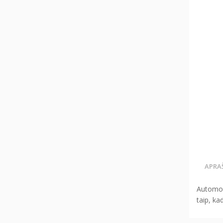
APRA
Automob
taip, ka