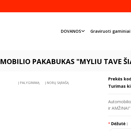
Pjaustome ir graviruoj
Priimame individualius užsakymu
DOVANOS
Graviruoti gaminiai
DOVANOS
♥MAMOS Diena♥
Automobilio pakabukas "Myliu tave ŠI
MOBILIO PAKABUKAS "MYLIU TAVE ŠIA
Prekės kod
Į PALYGINIMĄ
Į NORŲ SĄRAŠĄ
Turimas ki
Automobilio
ir AMŽINAI"
Dėžutė :