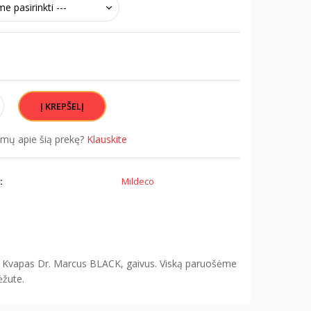
simų apie šią prekę?
Klauskite
:
Mildeco
. Kvapas Dr. Marcus BLACK, gaivus. Viską paruošėme
ėžute.