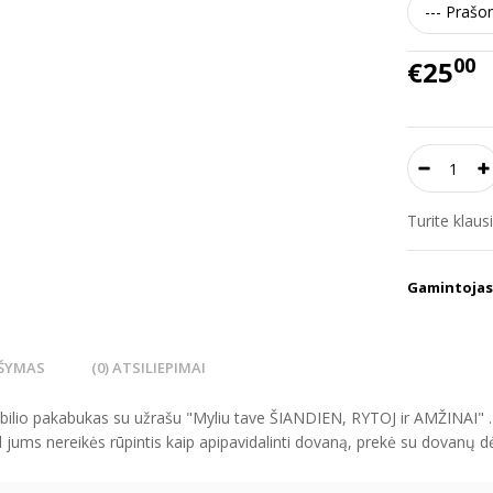
00
€25
Turite klau
Gamintojas
ŠYMAS
(0) ATSILIEPIMAI
ilio pakabukas su užrašu "Myliu tave ŠIANDIEN, RYTOJ ir AMŽINAI" 
d jums nereikės rūpintis kaip apipavidalinti dovaną, prekė su dovanų d