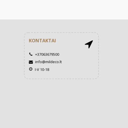
KONTAKTAI
+37063679500
info@mildeco.lt
I-V 10-18