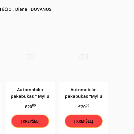
TĖČIO
,
Diena
,
DOVANOS
Automobilio
Automobilio
pakabukas " Myliu
pakabukas "Myliu
tave iki mėnulio ir
tave nes tu
00
00
€20
€20
atgal"
priverti mane
šypsotis"