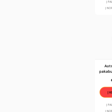
Į P
Į NO
Aut
pakabu
Į P
Į NO