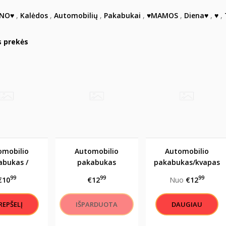
INO♥
,
Kalėdos
,
Automobilių
,
Pakabukai
,
♥MAMOS
,
Diena♥
,
♥
,
s prekės
omobilio
Automobilio
Automobilio
abukas /
pakabukas
pakabukas/kvapas
"Myliu tave
/KVAPAS "Myliu
"Myliu tave
99
99
99
€10
€12
Nuo
€12
N, RYTOJ ir
tave ŠIANDIEN,
ŠIANDIEN, RYTOJ ir
ŽINAI"
RYTOJ ir AMŽINAI"
AMŽINAI"
DAUGIAU