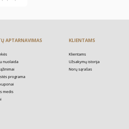
TŲ APTARNAVIMAS
KLIENTAMS
ekės
Klientams
u nuolaida
Užsakymų istorija
rąžinimai
Norų sąrašas
ystės programa
kuponai
s medis
i