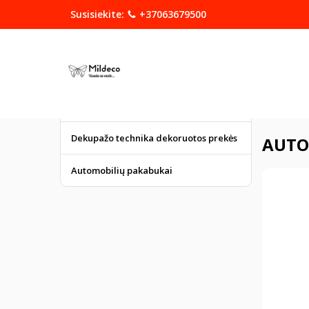
Susisiekite:
+37063679500
KATEGORIJOS
DOVANOS
Graviruoti gaminiai
Pagrindinis
Dekupažo technika dekoruotos prekės
AUTO
Automobilių pakabukai