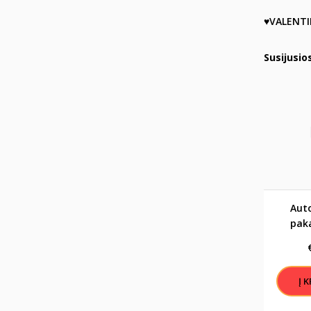
♥VALENT
Susijusio
Aut
pak
kvapas 
ŠIANDIE
AM