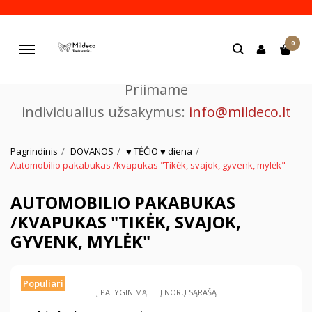
Pjaustome ir graviruojame
0
lazeriu.
Navigacija
Priimame
individualius užsakymus:
info@mildeco.lt
Pagrindinis
DOVANOS
♥ TĖČIO ♥ diena
Automobilio pakabukas /kvapukas "Tikėk, svajok, gyvenk, mylėk"
AUTOMOBILIO PAKABUKAS
/KVAPUKAS "TIKĖK, SVAJOK,
GYVENK, MYLĖK"
Populiari
Į PALYGINIMĄ
Į NORŲ SĄRAŠĄ