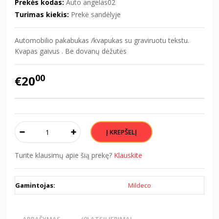
Prekės kodas:
Auto angelas02
Turimas kiekis:
Prekė sandėlyje
Automobilio pakabukas /kvapukas su graviruotu tekstu.
Kvapas gaivus . Be dovanų dėžutės
00
€20
Turite klausimų apie šią prekę?
Klauskite
Gamintojas:
Mildeco