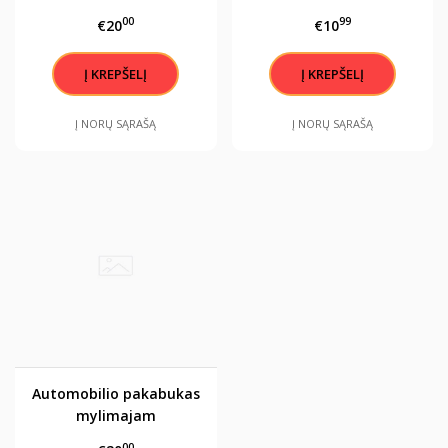
mylėk"
"SESE"
00
99
€20
€10
Į NORŲ SĄRAŠĄ
Į NORŲ SĄRAŠĄ
Automobilio pakabukas
mylimajam
00