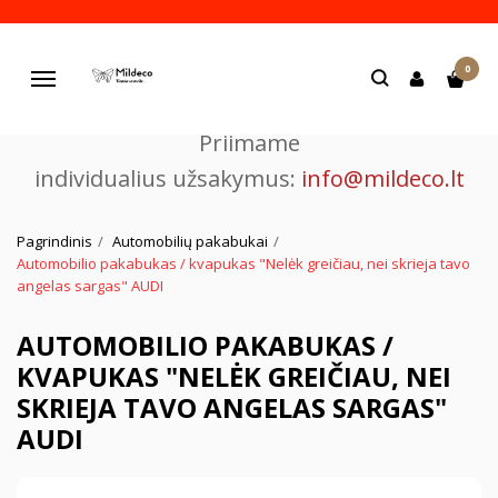
Pjaustome ir graviruojame
0
lazeriu.
Navigacija
Priimame
individualius užsakymus:
info@mildeco.lt
Pagrindinis
Automobilių pakabukai
Automobilio pakabukas / kvapukas "Nelėk greičiau, nei skrieja tavo
angelas sargas" AUDI
AUTOMOBILIO PAKABUKAS /
KVAPUKAS "NELĖK GREIČIAU, NEI
SKRIEJA TAVO ANGELAS SARGAS"
AUDI