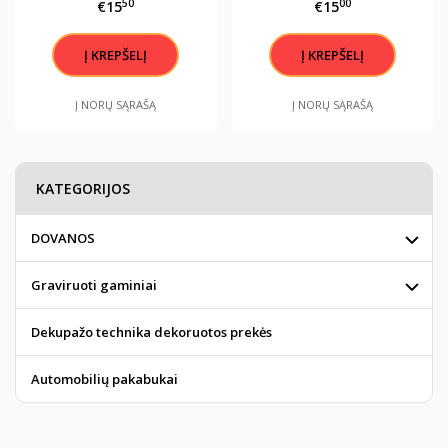
50
00
€15
€15
"Nelėk greičiau, nei
skrieja tavo angelas
sargas"
Į NORŲ SĄRAŠĄ
Į NORŲ SĄRAŠĄ
KATEGORIJOS
DOVANOS
Graviruoti gaminiai
Dekupažo technika dekoruotos prekės
Automobilių pakabukai