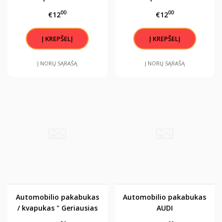
greičiau, nei skrieja tavo
greičiau, nei skrieja tavo
00
00
€12
€12
angelas sargas" AUDI
angelas sargas" BMW
Į NORŲ SĄRAŠĄ
Į NORŲ SĄRAŠĄ
Automobilio pakabukas
Automobilio pakabukas
/ kvapukas " Geriausias
AUDI
vairuotojas pasaulyje " ,