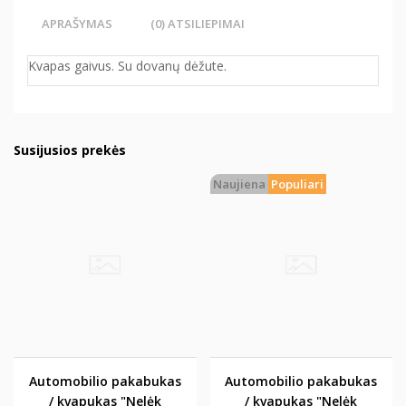
APRAŠYMAS
(0) ATSILIEPIMAI
Kvapas gaivus. Su dovanų dėžute.
Susijusios prekės
Naujiena
Populiari
Automobilio pakabukas
Automobilio pakabukas
/ kvapukas "Nelėk
/ kvapukas "Nelėk