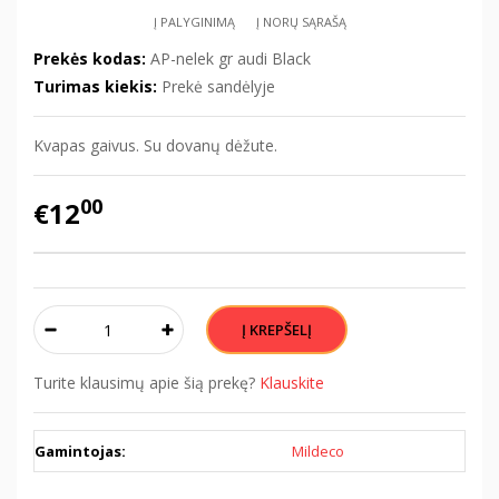
Į PALYGINIMĄ
Į NORŲ SĄRAŠĄ
Prekės kodas:
AP-nelek gr audi Black
Turimas kiekis:
Prekė sandėlyje
Kvapas gaivus. Su dovanų dėžute.
00
€12
Turite klausimų apie šią prekę?
Klauskite
Gamintojas:
Mildeco