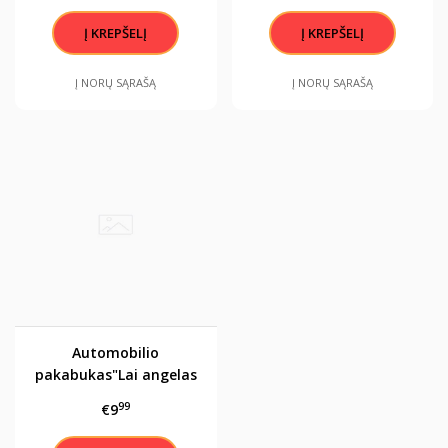
Į NORŲ SĄRAŠĄ
Į NORŲ SĄRAŠĄ
Automobilio
pakabukas"Lai angelas
sargas visada tave
99
€9
saugo"