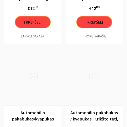
sargas visada Tave
vairuoja ... BMW"
00
00
€12
€12
saugo" Peugeot
Į NORŲ SĄRAŠĄ
Į NORŲ SĄRAŠĄ
Automobilio
Automobilio pakabukas
pakabukas/kvapukas
/ kvapukas "Krikšto tėti,
"Krikšto mama" žalias
lai angelas sargas