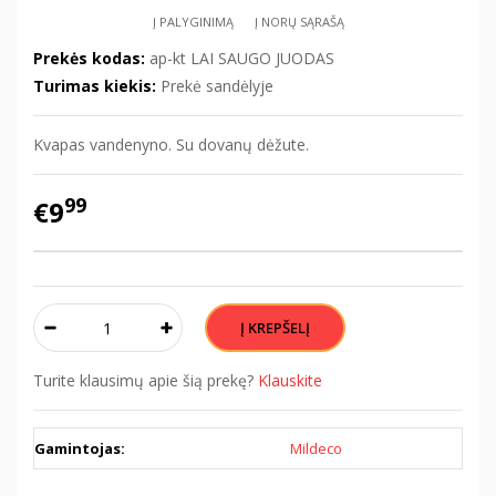
Į PALYGINIMĄ
Į NORŲ SĄRAŠĄ
Prekės kodas:
ap-kt LAI SAUGO JUODAS
Turimas kiekis:
Prekė sandėlyje
Kvapas vandenyno. Su dovanų dėžute.
99
€9
Turite klausimų apie šią prekę?
Klauskite
Gamintojas:
Mildeco