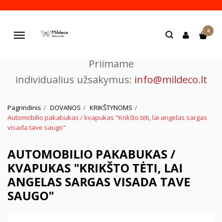
Pjaustome ir graviruojame
0
lazeriu.
Navigacija
Priimame
individualius užsakymus:
info@mildeco.lt
Pagrindinis
DOVANOS
KRIKŠTYNOMS
Automobilio pakabukas / kvapukas "Krikšto tėti, lai angelas sargas
visada tave saugo"
AUTOMOBILIO PAKABUKAS /
KVAPUKAS "KRIKŠTO TĖTI, LAI
ANGELAS SARGAS VISADA TAVE
SAUGO"