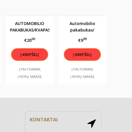
AUTOMOBILIO
Automobilio
PAKABUKAS/KVAPAS
pakabukas/
"ATEITIS
kvapas " Geriausia
00
99
€20
€9
PRIKLAUSO TIEMS
dar prieš akis"
KAS TIKI SAVO
SVAJONIŲ
GROŽIU..."
Į PALYGINIMĄ
Į PALYGINIMĄ
Į NORŲ SĄRAŠĄ
Į NORŲ SĄRAŠĄ
KONTAKTAI