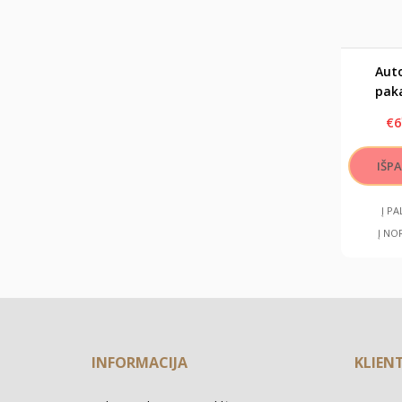
Aut
pak
kv
€6
"Geri
pri
Į P
Į NO
INFORMACIJA
KLIEN