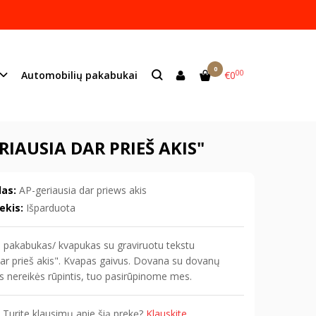
ame lazeriu.
s:
info@mildeco.lt
0
00
Automobilių pakabukai
€0
 dar prieš akis"
AUSIA DAR PRIEŠ AKIS"
as:
AP-geriausia dar priews akis
ekis:
Išparduota
 pakabukas/ kvapukas su graviruotu tekstu
dar prieš akis". Kvapas gaivus. Dovana su dovanų
s nereikės rūpintis, tuo pasirūpinome mes.
Turite klausimų apie šią prekę?
Klauskite