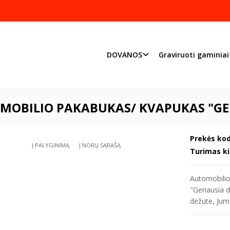
Pjaustome ir graviruoj
Priimame individualius užsakymu
DOVANOS
Graviruoti gaminiai
Automobilių pakabukai
Automobilio pakabukas/ kvapukas "Geriausia
MOBILIO PAKABUKAS/ KVAPUKAS "GERI
Prekės kod
Į PALYGINIMĄ
Į NORŲ SĄRAŠĄ
Turimas ki
Automobilio
"Geriausia 
dėžute, Jum