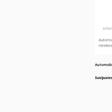
APRA
Automob
nereikės
Automobi
Susijusio