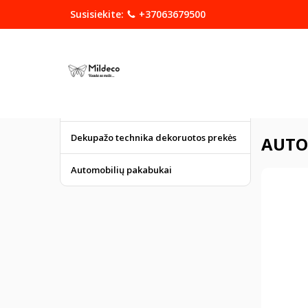
Susisiekite:
+37063679500
KATEGORIJOS
DOVANOS
Graviruoti gaminiai
Pagrindinis
Dekupažo technika dekoruotos prekės
AUTO
Automobilių pakabukai