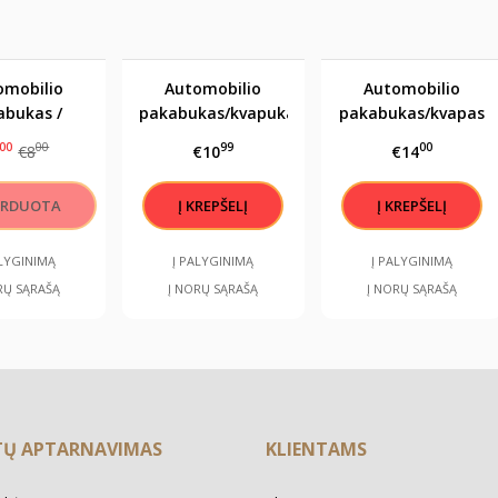
omobilio
Automobilio
Automobilio
abukas /
pakabukas/kvapukas
pakabukas/kvapas
apukas
"SESE"
"Ateitis priklauso
00
00
99
00
€8
€10
€14
ausia dar
tiems kas tiki savo
eš akis"
svajonių grožiu..."
ALYGINIMĄ
Į PALYGINIMĄ
Į PALYGINIMĄ
RŲ SĄRAŠĄ
Į NORŲ SĄRAŠĄ
Į NORŲ SĄRAŠĄ
TŲ APTARNAVIMAS
KLIENTAMS