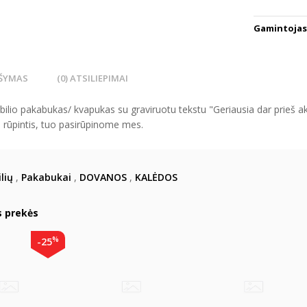
Gamintojas
ŠYMAS
(0) ATSILIEPIMAI
ilio pakabukas/ kvapukas su graviruotu tekstu "Geriausia dar prieš 
 rūpintis, tuo pasirūpinome mes.
lių
,
Pakabukai
,
DOVANOS
,
KALĖDOS
s prekės
%
-25