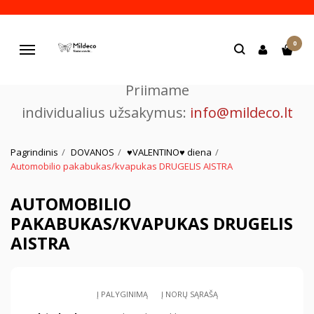
Pjaustome ir graviruojame
0
lazeriu.
Navigacija
Priimame
individualius užsakymus:
info@mildeco.lt
Pagrindinis
DOVANOS
♥VALENTINO♥ diena
Automobilio pakabukas/kvapukas DRUGELIS AISTRA
AUTOMOBILIO
PAKABUKAS/KVAPUKAS DRUGELIS
AISTRA
Į PALYGINIMĄ
Į NORŲ SĄRAŠĄ