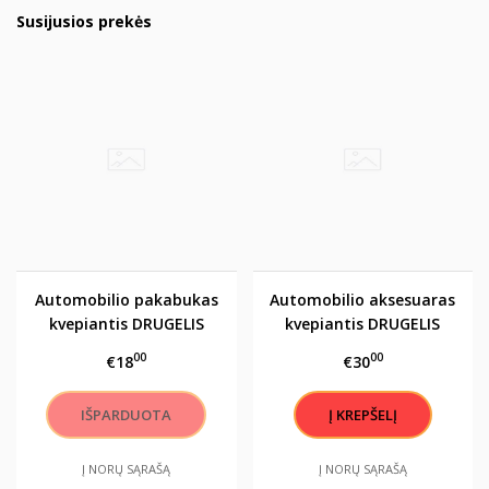
Susijusios prekės
Automobilio pakabukas
Automobilio aksesuaras
kvepiantis DRUGELIS
kvepiantis DRUGELIS
"Pavasario žaluma"
MEILE
00
00
€18
€30
Į NORŲ SĄRAŠĄ
Į NORŲ SĄRAŠĄ