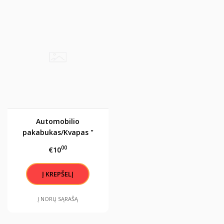
Automobilio
pakabukas/Kvapas "
QUEEN" žalias
00
€10
Į NORŲ SĄRAŠĄ