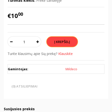
Turimas kiekis:
Prekė sandėlyje
00
€10
Turite klausimų apie šią prekę?
Klauskite
Gamintojas:
Mildeco
(0) ATSILIEPIMAI
Susijusios prekės