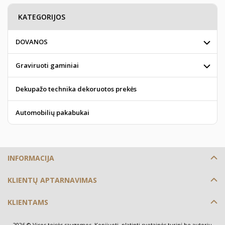
KATEGORIJOS
DOVANOS
Graviruoti gaminiai
Dekupažo technika dekoruotos prekės
Automobilių pakabukai
INFORMACIJA
KLIENTŲ APTARNAVIMAS
KLIENTAMS
2026 © Visos teisės saugomos. Kopijuoti, platinti svetainės turinį be autorių