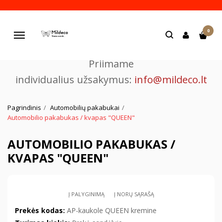
Pjaustome ir graviruojame
0
lazeriu.
Navigacija
Priimame
individualius užsakymus:
info@mildeco.lt
Pagrindinis
Automobilių pakabukai
Automobilio pakabukas / kvapas "QUEEN"
AUTOMOBILIO PAKABUKAS /
KVAPAS "QUEEN"
Į PALYGINIMĄ
Į NORŲ SĄRAŠĄ
Prekės kodas:
AP-kaukole QUEEN kremine