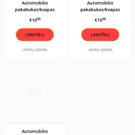
Automobilio
Automobilio
pakabukas/kvapas
pakabukas/kvapas
"Myliu tave , šiandien,
"Myliu tave , šiandien,
99
99
€10
€10
rytoj ir amžinai"
rytoj ir amžinai"
Į NORŲ SĄRAŠĄ
Į NORŲ SĄRAŠĄ
Automobilio