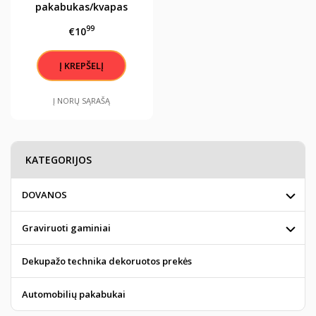
pakabukas/kvapas
"Myliu tave , šiandien,
99
€10
rytoj ir amžinai"
Į NORŲ SĄRAŠĄ
KATEGORIJOS
DOVANOS
Graviruoti gaminiai
Dekupažo technika dekoruotos prekės
Automobilių pakabukai