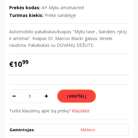
Prekės kodas:
AP-Myliu amzinai/red
Turimas kiekis:
Prekė sandėlyje
Automobilio pakabukas/kvapas "Myliu tave , šiandien, rytoj
ir amžinai". Kvapas Dr. Marcus Black/ gaivus. Virvelė
raudona. Pakabukas su DOVANŲ DĖŽUTE.
99
€10
Turite klausimų apie šią prekę?
Klauskite
Gamintojas:
Mildeco