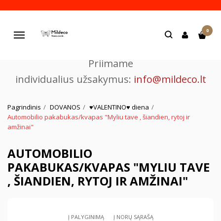
Pjaustome ir graviruojame
0
lazeriu.
Navigacija
Priimame
individualius užsakymus:
info@mildeco.lt
Pagrindinis
DOVANOS
♥VALENTINO♥ diena
Automobilio pakabukas/kvapas "Myliu tave , šiandien, rytoj ir
amžinai"
AUTOMOBILIO
PAKABUKAS/KVAPAS "MYLIU TAVE
, ŠIANDIEN, RYTOJ IR AMŽINAI"
Į PALYGINIMĄ
Į NORŲ SĄRAŠĄ