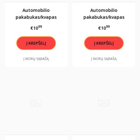
Automobilio
Automobilio
pakabukas/kvapas
pakabukas/kvapas
"Myliu tave , šiandien,
"Myliu tave , šiandien,
99
99
€10
€10
rytoj ir amžinai"
rytoj ir amžinai"
Į NORŲ SĄRAŠĄ
Į NORŲ SĄRAŠĄ