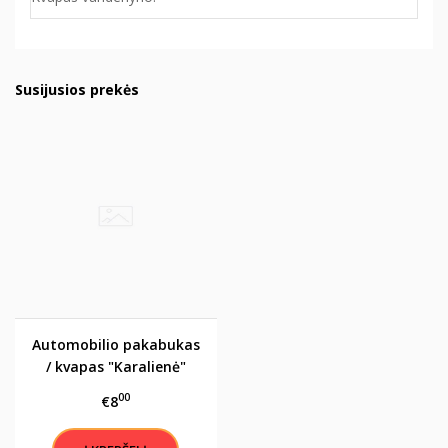
Susijusios prekės
Automobilio pakabukas
/ kvapas "Karalienė"
00
€8