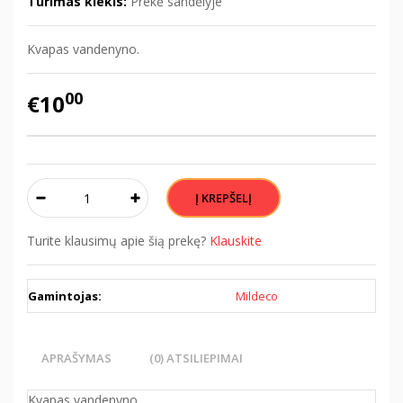
Turimas kiekis:
Prekė sandėlyje
Kvapas vandenyno.
00
€10
Turite klausimų apie šią prekę?
Klauskite
Gamintojas:
Mildeco
APRAŠYMAS
(0) ATSILIEPIMAI
Kvapas vandenyno.