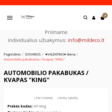
Pjaustome ir graviruojame
0
lazeriu.
Navigacija
Priimame
individualius užsakymus:
info@mildeco.lt
Pagrindinis
DOVANOS
♥VALENTINO♥ diena
Automobilio pakabukas / kvapas "KING"
AUTOMOBILIO PAKABUKAS /
KVAPAS "KING"
Į PALYGINIMĄ
Į NORŲ SĄRAŠĄ
Prekės kodas:
AP-king